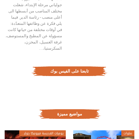
جولياني مرحلة الإبتداء، شغلت
مختلف المناصب من أبسطها الى
أعلى منصب - رئاسة الدير. فيما
يلي فكرة عن وظائفها المتعدّدة:
في أوقات مختلفة من حياتها كانت
مسؤولة عن المطبخ والمستوصف،
غرفة الغسيل، المخزن،
السكرستيا،…
تابعنا على الفيس بوك
مواضيع مميزة
صلوات
يوميات القديسة فيرونيكا جولياني