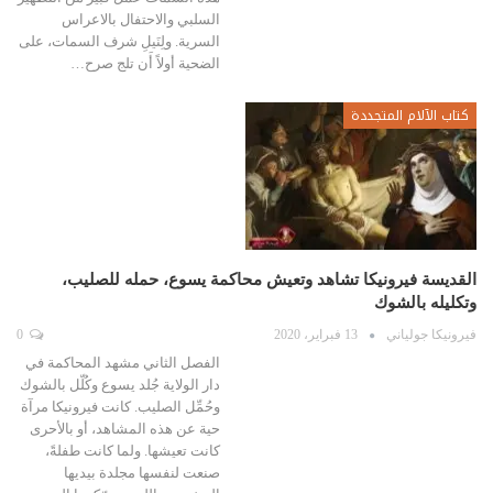
السلبي والاحتفال بالاعراس
السرية. ولِنَيلِ شرف السمات، على
الضحية أولاً أَن تلج صرح…
كتاب الآلام المتجددة
القديسة فيرونيكا تشاهد وتعيش محاكمة يسوع، حمله للصليب،
وتكليله بالشوك
فيرونيكا جولياني
13 فبراير، 2020
0
الفصل الثاني مشهد المحاكمة في
دار الولاية جُلد يسوع وكُلّل بالشوك
وحُمِّل الصليب. كانت فيرونيكا مرآة
حية عن هذه المشاهد، أو بالأحرى
كانت تعيشها. ولما كانت طفلةً،
صنعت لنفسها مجلدة بيديها