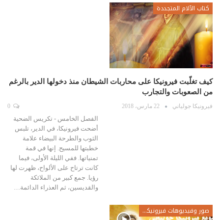
كتاب الآلام المتجددة
كيف تغلّبت فيرونيكا على محاربات الشيطان منذ دخولها الدير بالرغم
من الصعوبات والتجارب
فيرونيكا جولياني
22 مارس، 2018
0
الفصل الخامس - تكريس الضحية
أضحت فيرونيكا، في الدير، تلبس
الثوب والطرحة البيضاء علامة
خطبتها للمسيح. إنها في قمة
تمنياتها. ففي الليلة الأولى، فيما
كانت ترتاح على الألواح، ظهرت لها
رؤيا. جمع كبير من الملائكة
والقديسين، ثم العذراء الدائمة…
صور وفيديوهات فيرونيكا جولياني