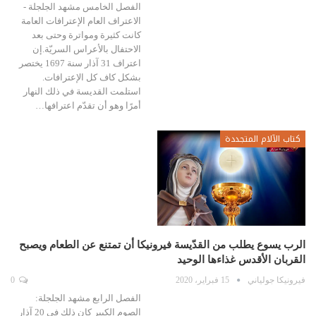
الفصل الخامس مشهد الجلجلة -
الاعتراف العام الإعترافات العامة
كانت كثيرة ومواترة وحتى بعد
الاحتفال بالأعراس السريّة.إن
اعتراف 31 آذار سنة 1697 يختصر
بشكل كاف كل الإعترافات.
استلمت القديسة في ذلك النهار
أمرًا وهو أن تقدّم اعترافها…
كتاب الآلام المتجددة
الرب يسوع يطلب من القدّيسة فيرونيكا أن تمتنع عن الطعام ويصبح
القربان الأقدس غذاءها الوحيد
فيرونيكا جولياني
15 فبراير، 2020
0
الفصل الرابع مشهد الجلجلة:
الصوم الكبير كان ذلك في 20 آذار