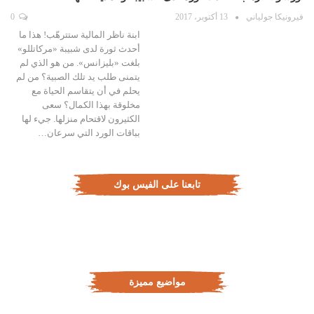
فيرونيكا جولياني
13 أكتوبر، 2017
0
ابنة ناظر المالية ستترهّب! هذا ما
أحدث ثورة لدى شبيبة «مركاتللو»
بلغت «بليزانس». من هو الذي لم
يتمنى طلب يد تلك الصبية؟ من لم
يحلم في أن يتقاسم الحياة مع
مخلوقة بهذا الكمال؟ سعى
الكثيرون لاقتحام منزلها. جيء لها
بباقات الورد التي سرعان…
تابعنا على الفيس بوك
مواضيع مميزة