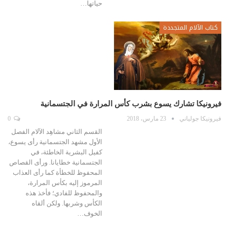
حياتها…
كتاب الآلام المتجددة
فيرونيكا تشارك يسوع بشرب كأس المرارة في الجتسمانية
فيرونيكا جولياني
23 مارس، 2018
0
القسم الثاني مشاهِد الآلام الفصل
الأول مشهد الجتسمانية رأى يسوع،
كفيل البشرية الخاطئة، في
الجتسمانية خطايانا. ورأى القصاص
المحفوظ للخطأة كما رأى العذاب
المرموز إليه بكأس المرارة،
والمحفوظ للفادي؛ فأخذ هذه
الكأس وشربها. ولكن ألقاه
الخوف…