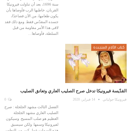
سنة 1696، بعد أن تناولت فيرونيكا
القربان، خاطبها الرب فأوصاها بأن
يكون طعامها، من الآن فصاعدًا،
جسده المقدّس فقط. ومع ذلك فقد
لاقى هذا الأمر مقاومة من قبل
السلطة، فأوصاها…
كتاب الآلام المتجددة
القدّيسة فيرونيكا تدخل صرح الصليب العاري وتعانق الصليب
فيرونيكا جولياني
14 فبراير، 2020
0
الفصل الثالث مشهد الجلجلة : صرح
الصليب العاري مشهد الجلجلة
العظيم هو صلب المسيح. وسيكون
لفيرونيكا وسمها. ولكن سيسبق
هذه السمات عمل كبير من التطهير