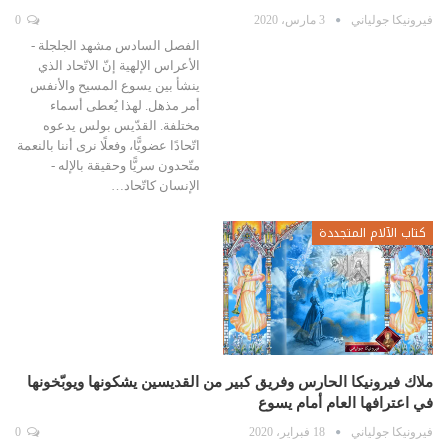
فيرونيكا جولياني
3 مارس، 2020
0
الفصل السادس مشهد الجلجلة -
الأعراس الإلهية إنّ الاتّحاد الذي
ينشأ بين يسوع المسيح والأنفس
أمر مذهل. لهذا يُعطى أسماء
مختلفة. القدّيس بولس يدعوه
اتّحادًا عضويًّا، وفعلًا نرى أننا بالنعمة
متّحدون سريًّا وحقيقة بالإله -
الإنسان كاتّحاد…
كتاب الآلام المتجددة
ملاك فيرونيكا الحارس وفريق كبير من القديسين يشكونها ويوبّخونها
في اعترافها العام أمام يسوع
فيرونيكا جولياني
18 فبراير، 2020
0