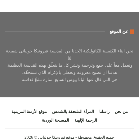
عن الموقع
نحن ابناء الكنيسة الكاثوليكية اتّخذنا من القديسة فيرونيكا جولياني شفيعة
لنا
ونعمل معاً على جمع وترجمة ونشر كل ما يتعلّق بهذه القديسة العظيمة.
هدفنا ان تصبح معروفة وتحظى بالإكرام الذي تستحقّه.
هي التي قال عنها البابا بيوس السابع: منارة تشعّ قداسة
من نحن
راسلنا
المرأة الملتحفة بالشمس
موقع الأزمنة المريمية
الرحمة الإلهية
المسبحة الوردية
جميع الحقوق محفوظة - موقع فيرونيكا جولياني © 2026