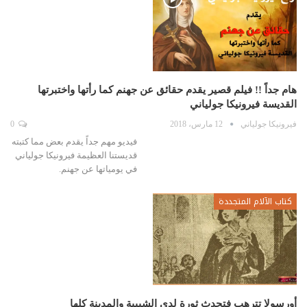
هام جداً !! فيلم قصير يقدم حقائق عن جهنم كما رأتها واختبرتها
القديسة فيرونيكا جولياني
فيرونيكا جولياني
12 مارس، 2018
0
فيديو مهم جداً يقدم بعض مما كتبته
قديستنا العظيمة فيرونيكا جولياني
في يومياتها عن جهنم.
كتاب الآلام المتجددة
أورسولا تترهب فتحدث ثورة لدى الشبيبة والمدينة كلها