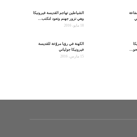
فاعة
الشياطين تهاجم القديسة فيرونيكا
ي
وهي تزور جهنم وتعود لتكتب…
18 مايو، 2016
كا
الكهنة في رؤيا مروّعة للقديسة
محو…
فيرونيكا جولياني
15 مارس، 2016