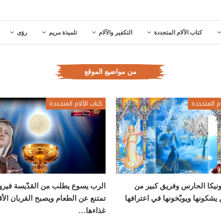
كتاب الآلام المتجددة
التكفير والآلام
تلميذة مريم
رؤى
من مواضيع الموقع
ام المتجددة
كتاب الآلام المتجددة
ونيكا الحارس وفريق كبير من
الرب يسوع يطلب من القدّيسة فيرون
يشكونها ويوبّخونها في اعترافها
تمتنع عن الطعام ويصبح القربان ال
غذاءها…