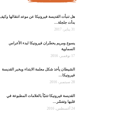
هل تنبأت القديسة فيرونيكا عن موعد انتقالها وكيف
بدأت جلجلة…
31 يناير، 2017
يسوع ومريم يحضّران فيرونيكا لبدء الأعراس
السماوية
17 نوفمبر، 2016
الشيطان يأخذ شكل معلمة الابتداء ويخبر القديسة
فيرونيكا…
28 سبتمبر، 2016
القديسة فيرونيكا تتنبّأ بالعلامات المطبوعة في
قلبها وتفسّر…
24 أغسطس، 2016