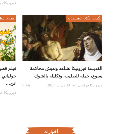
فيرونيكا جو
كتاب الآلام المتجددة
سيرة حيا
القديسة فيرونيكا تشاهد وتعيش محاكمة
فيلم قصي
يسوع، حمله للصليب، وتكليله بالشوك
جولياني 
عن…
فيرونيكا جولياني
13 فبراير، 2020
0
فيرونيكا جو
أختبارات