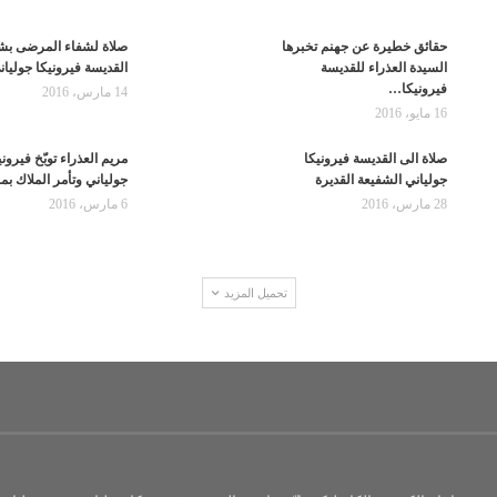
حقائق خطيرة عن جهنم تخبرها
صلاة لشفاء المرضى بش
السيدة العذراء للقديسة
القديسة فيرونيكا جوليان
فيرونيكا…
14 مارس، 2016
16 مايو، 2016
صلاة الى القديسة فيرونيكا
مريم العذراء توبّخ فيروني
جولياني الشفيعة القديرة
جولياني وتأمر الملاك ب
28 مارس، 2016
6 مارس، 2016
تحميل المزيد