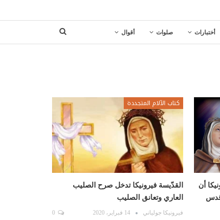
أختبارات
صلوات
أقوال
كتاب الآلام المتجددة
يكا أن
القدّيسة فيرونيكا تدخل صرح الصليب
أقدس
العاري وتعانق الصليب
فيرونيكا جولياني
14 فبراير، 2020
0