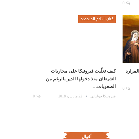
0
كتاب الآلام المتجددة
لمرارة
كيف تغلّبت فيرونيكا على محاربات
الشيطان منذ دخولها الدير بالرغم من
الصعوبات…
0
فيرونيكا جولياني
22 مارس، 2018
0
أقوال