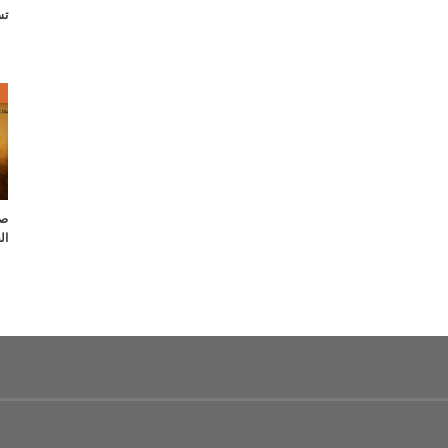
تس
ص
صل
ال