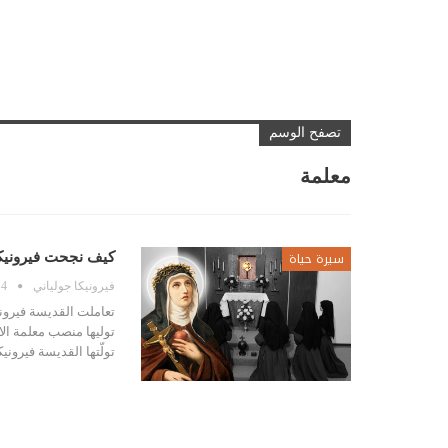
تصفح الوسم
معلمة
سيرة حياة
كيف نجحت فيرونيكا 
فيرونيكا جولياني
4 نوفمبر، 2016
تعاملت القديسة فيروني
توليها منصب معلمة الا
تولّتها القديسة فيرون