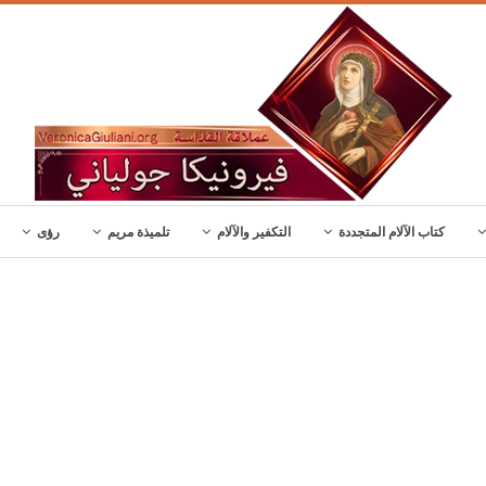
كتاب الآلام المتجددة
التكفير والآلام
تلميذة مريم
رؤى