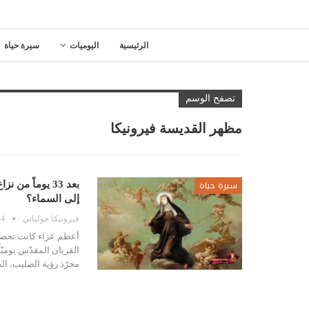
الرئيسية
اليوميات
سيرة حياة
تصفح الوسم
مظهر القديسة فيرونيكا
سيرة حياة
بعد 33 يوماً م
إلى السماء؟
فيرونيكا جولياني
24 فبراير
أعظم عزاء كانت تحصل عل
القربان المقدّس يوميّ
مجرّد رؤية الصليب، ا