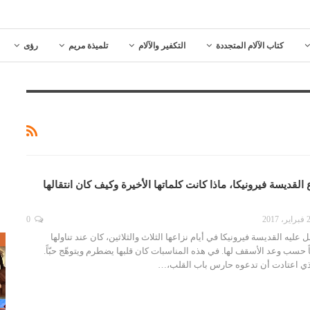
كتاب الآلام المتجددة
التكفير والآلام
تلميذة مريم
رؤى
ن نزاع القديسة فيرونيكا، ماذا كانت كلماتها الأخيرة وكيف كان انتقالها
، 2017
0
يه القديسة فيرونيكا في أيام نزاعها الثلاث والثلاثين، كان عند تناولها
ص
اً حسب وعد الأسقف لها. في هذه المناسبات كان قلبها يضطرم ويتوهّج حبّاً.
لذي اعتادت أن تدعوه حارس باب القلب،…