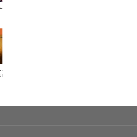
تس
ص
صل
ال