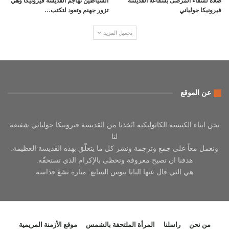
صلاة لشفاء المرضى بشفاعة القديسة
الشياطين تهاجم القديسة فيرونيكا وهي
فيرونيكا جولياني
تزور جهنم وتعود لتكتب…
تحميل المزيد
عن الموقع
نحن ابناء الكنيسة الكاثوليكية اتّخذنا من القديسة فيرونيكا جولياني شفيعة
لنا
ونعمل معاً على جمع وترجمة ونشر كل ما يتعلّق بهذه القديسة العظيمة.
هدفنا ان تصبح معروفة وتحظى بالإكرام الذي تستحقّه.
هي التي قال عنها البابا بيوس السابع: منارة تشعّ قداسة
من نحن
راسلنا
المرأة الملتحفة بالشمس
موقع الأزمنة المريمية