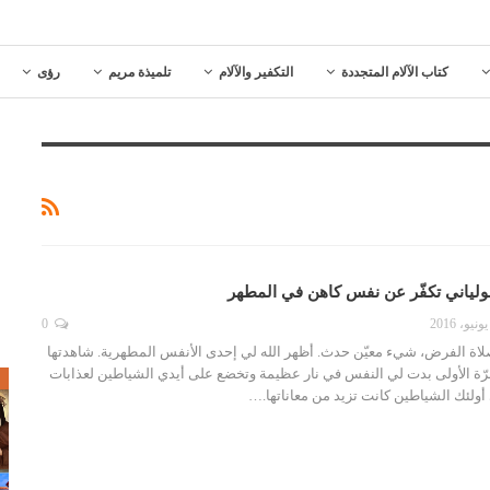
كتاب الآلام المتجددة
التكفير والآلام
تلميذة مريم
رؤى
جولياني تكفّر عن نفس كاهن في المطهر
0
 صلاة الفرض، شيء معيّن حدث. أظهر الله لي إحدى الأنفس المطهرية. شاهدتها
ّة الأولى بدت لي النفس في نار عظيمة وتخضع على أيدي الشياطين لعذابات
ص
ولئك الشياطين كانت تزيد من معاناتها.…