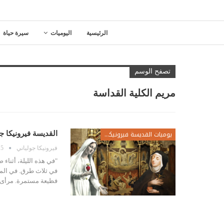
الرئيسية
اليوميات
سيرة حياة
تصفح الوسم
مريم الكلية القداسة
يوميات القديسة فيرونيكا جولياني
القديسة فيرونيكا 
فيرونيكا جولياني
5 يونيو، 2016
"في هذه الليلة، أثناء
في ثلاث طرق. في المر
فظيعة مستمرة. مرأى أ