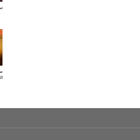
تس
ص
صل
ال