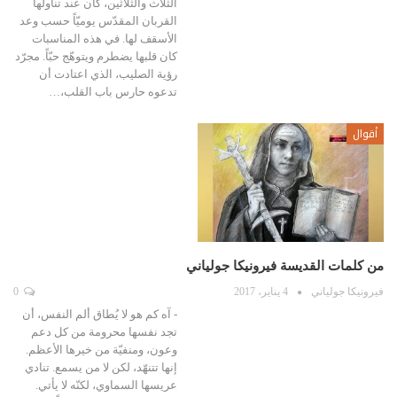
الثلاث والثلاثين، كان عند تناولها
القربان المقدّس يوميّاً حسب وعد
الأسقف لها. في هذه المناسبات
كان قلبها يضطرم ويتوهّج حبّاً. مجرّد
رؤية الصليب، الذي اعتادت أن
تدعوه حارس باب القلب،…
أقوال
من كلمات القديسة فيرونيكا جولياني
فيرونيكا جولياني
4 يناير، 2017
0
- آه كم هو لا يُطاق ألم النفس، أن
تجد نفسها محرومة من كل دعم
وعون، ومنفيّة من خيرها الأعظم.
إنها تتنهّد، لكن لا من يسمع. تنادي
عريسها السماوي، لكنّه لا يأتي.