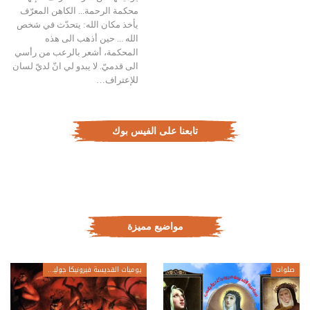
محكمة الرحمة... الكاهن المعرّف
يأخذ مكان الله: يتحدّث في شخص
الله ... حين أذهب الى هذه
المحكمة، أشعر بالرعب من رأسي
الى قدميّ. لا يبدو لي انّ لديّ لسان
للإعتراف…
تابعنا على الفيس بوك
مواضيع مميزة
صلوات
يوميات القديسة فيرونيكا جولياني