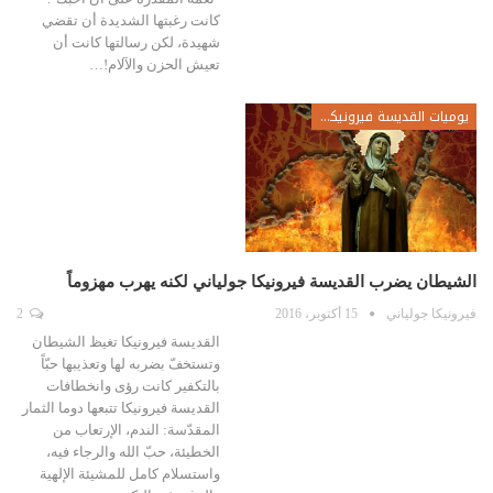
كانت رغبتها الشديدة أن تقضي
شهيدة، لكن رسالتها كانت أن
تعيش الحزن والآلام!…
يوميات القديسة فيرونيكا جولياني
الشيطان يضرب القديسة فيرونيكا جولياني لكنه يهرب مهزوماً
فيرونيكا جولياني
15 أكتوبر، 2016
2
القديسة فيرونيكا تغيظ الشيطان
وتستخفّ بضربه لها وتعذيبها حبّاً
بالتكفير كانت رؤى وانخطافات
القديسة فيرونيكا تتبعها دوما الثمار
المقدّسة: الندم، الإرتعاب من
الخطيئة، حبّ الله والرجاء فيه،
واستسلام كامل للمشيئة الإلهية