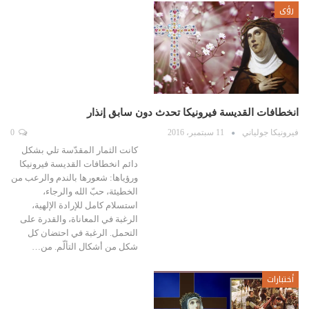
رؤى
انخطافات القديسة فيرونيكا تحدث دون سابق إنذار
فيرونيكا جولياني
11 سبتمبر، 2016
0
كانت الثمار المقدّسة تلي بشكل
دائم انخطافات القديسة فيرونيكا
ورؤياها: شعورها بالندم والرعب من
الخطيئة، حبّ الله والرجاء،
استسلام كامل للإرادة الإلهية،
الرغبة في المعاناة، والقدرة على
التحمل. الرغبة في احتضان كل
شكل من أشكال التألّم. من…
أختبارات