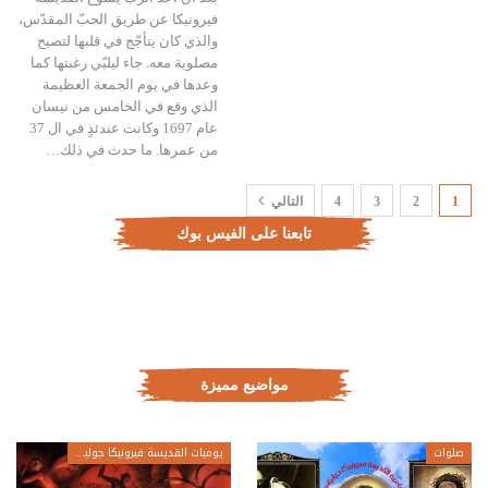
فيرونيكا عن طريق الحبّ المقدّس،
والذي كان يتأجّج في قلبها لتصبح
مصلوبة معه. جاء ليلبّي رغبتها كما
وعدها في يوم الجمعة العظيمة
الذي وقع في الخامس من نيسان
عام 1697 وكانت عندئذٍ في ال 37
من عمرها. ما حدث في ذلك…
1
2
3
4
التالي
تابعنا على الفيس بوك
مواضيع مميزة
صلوات
يوميات القديسة فيرونيكا جولياني