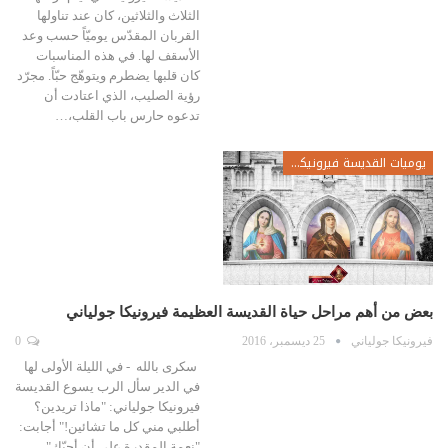
الثلاث والثلاثين، كان عند تناولها
القربان المقدّس يوميّاً حسب وعد
الأسقف لها. في هذه المناسبات
كان قلبها يضطرم ويتوهّج حبّاً. مجرّد
رؤية الصليب، الذي اعتادت أن
تدعوه حارس باب القلب،…
يوميات القديسة فيرونيكا جولياني
بعض من أهم مراحل حياة القديسة العظيمة فيرونيكا جولياني
فيرونيكا جولياني
25 ديسمبر، 2016
0
سكرى بالله - في الليلة الأولى لها
في الدير سأل الرب يسوع القديسة
فيرونيكا جولياني: "ماذا تريدين؟
أطلبي مني كل ما تشائين!" أجابت:
"نعمة المقدرة على أن أحبّك".