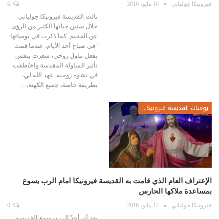
فيرونيكا جولياني
16 مايو، 2016
6
نالت القديسة فيرونيكا جولياني
خلال سنين حياتها الكثير من الرؤى
عن الجحيم. كما ذكرت في يومياتها:
"في صباح أحد الأيام، عندما قمت
بفعل تناول روحي، شعرت بنفس
تأثير المناولة المقدسة واختُطفت
في نشوة روحية. عهد الله لي،
بطريقة خاصة، جميع الكهنة،…
يوميات القديسة فيرونيكا جولياني
الإعتراف العام الذي قامت به القديسة فيرونيكا امام الرب يسوع
بمساعدة ملاكها الحارس
فيرونيكا جولياني
12 مايو، 2016
0
بعد أن أعدّ الرب يسوع القديسة