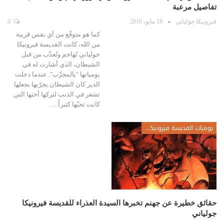
تفاصيل مرعبة
فيرونيكا جولياني
18 مايو، 2016
0
كما هو متوقّع من أي نفس قريبة
من الله، كانت القديسة فيرونيكا
جولياني تُهاجم وتُعذّب من قبل
الشيطان، الذي أشارت له في
يومياتها "بالمجرِّب". عندما دخلت
الدير كان الشيطان يجرّبها بجعلها
تشعر في الذنب لتركها أختها التي
كانت تحبّها كثيراً.…
يوميات القديسة فيرونيكا جولياني
حقائق خطيرة عن جهنم تخبرها السيدة العذراء للقديسة فيرونيكا
جولياني