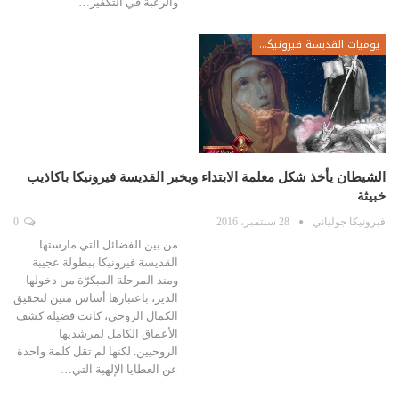
والرغبة في التكفير…
يوميات القديسة فيرونيكا جولياني
الشيطان يأخذ شكل معلمة الابتداء ويخبر القديسة فيرونيكا باكاذيب
خبيثة
فيرونيكا جولياني
28 سبتمبر، 2016
0
من بين الفضائل التي مارستها
القديسة فيرونيكا ببطولة عجيبة
ومنذ المرحلة المبكرّة من دخولها
الدير، باعتبارها أساس متين لتحقيق
الكمال الروحي، كانت فضيلة كشف
الأعماق الكامل لمرشديها
الروحيين. لكنها لم تقل كلمة واحدة
عن العطايا الإلهية التي…