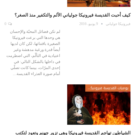
كيف أحبت القديسة فيرونيكا جولياني الألم والتكفير منذ الصغر؟
فيرونيكا جولياني
9 يونيو، 2016
0
لم تكن فضائل المحبّة والإحسان
هي وحدها التي برعت فيرونيكا
الصغيرة باقتنائها، لكن كان لديها
أيضاً قدرة ورغبة مدهشة وغير
اعتيادية في التألّم، التي اضطرمت
في داخلها بالشكل التالي: في
إحدى المرّات، بينما كانت تصلّي
أمام صورة العذراء القديسة…
يوميات القديسة فيرونيكا جولياني
الشياطين تهاجم القديسة فيرونيكا وهي تزور جهنم وتعود لتكتب