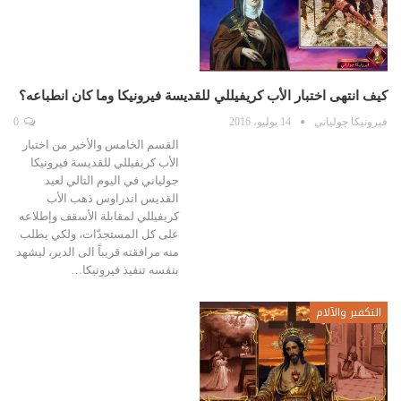
كيف انتهى اختبار الأب كريفيللي للقديسة فيرونيكا وما كان انطباعه؟
فيرونيكا جولياني
14 يوليو، 2016
0
القسم الخامس والأخير من اختبار
الأب كريفيللي للقديسة فيرونيكا
جولياني في اليوم التالي لعيد
القديس اندراوس ذهب الأب
كريفيللي لمقابلة الأسقف وإطلاعه
على كل المستجدّات، ولكي يطلب
منه مرافقته قريباً الى الدير، ليشهد
بنفسه تنفيذ فيرونيكا…
التكفير والآلام