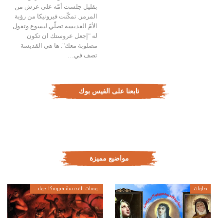
بقليل جلست أمّه على عرش من
المرمر. تمكّنت فيرونيكا من رؤية
الأمّ القديسة تصلّي ليسوع وتقول
له "إجعل عروستك ان تكون
مصلوبة معك". ها هي القديسة
تصف في…
تابعنا على الفيس بوك
مواضيع مميزة
صلوات
يوميات القديسة فيرونيكا جولياني