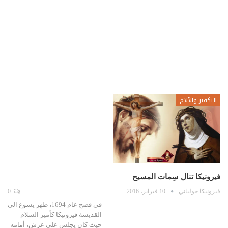
التكفير والآلام
فيرونيكا تنال سِمات المسيح
فيرونيكا جولياني
10 فبراير، 2016
0
في فصح عام 1694، ظهر يسوع الى
القديسة فيرونيكا كأمير السلام
حيث كان يجلس على عرش، أمامه