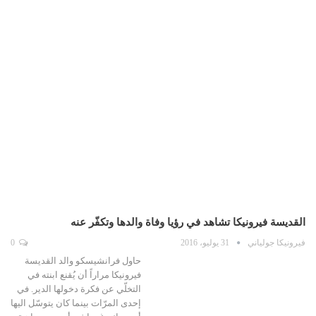
القديسة فيرونيكا تشاهد في رؤيا وفاة والدها وتكفّر عنه
فيرونيكا جولياني
31 يوليو، 2016
0
حاول فرانشيسكو والد القديسة
فيرونيكا مراراً أن يُقنع ابنته في
التخلّي عن فكرة دخولها الدير. في
إحدى المرّات بينما كان يتوسّل اليها