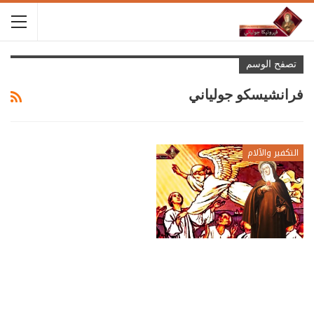
تصفح الوسم
فرانشيسكو جولياني
التكفير والآلام