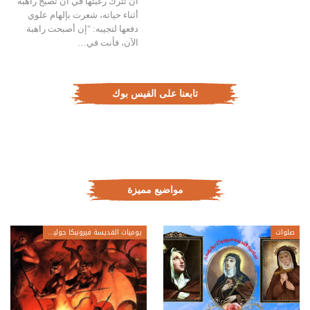
أن تترك رغبتها في أن تصبح راهبة
أثناء حياته، شعرت بإلهام علوي
دفعها لتجيبه: "إن أصبحت راهبة
الآن، فأنت في…
تابعنا على الفيس بوك
مواضيع مميزة
صلوات
يوميات القديسة فيرونيكا جولياني