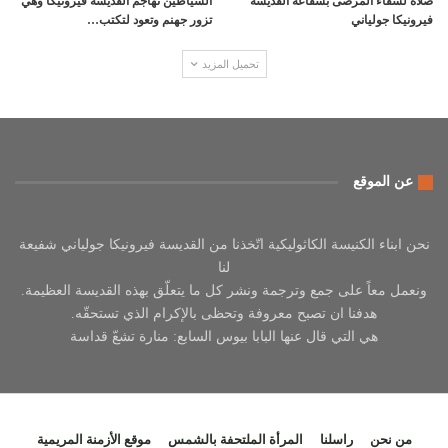
صلاة لشفاء المرضى بشفاعة القديسة
الشياطين تهاجم القديسة فيرونيكا وهي
فيرونيكا جولياني
تزور جهنم وتعود لتكتب…
تحميل المزيد
عن الموقع
نحن ابناء الكنيسة الكاثوليكية اتّخذنا من القديسة فيرونيكا جولياني شفيعة
لنا
ونعمل معاً على جمع وترجمة ونشر كل ما يتعلّق بهذه القديسة العظيمة.
هدفنا ان تصبح معروفة وتحظى بالإكرام الذي تستحقّه.
هي التي قال عنها البابا بيوس السابع: منارة تشعّ قداسة
من نحن
راسلنا
المرأة الملتحفة بالشمس
موقع الأزمنة المريمية