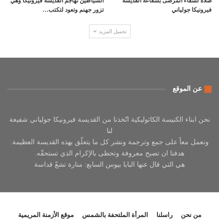
صلاة لشفاء المرضى بشفاعة القديسة
الشياطين تهاجم القديسة فيرونيكا وهي
فيرونيكا جولياني
تزور جهنم وتعود لتكتب…
تحميل المزيد
عن الموقع
نحن ابناء الكنيسة الكاثوليكية اتّخذنا من القديسة فيرونيكا جولياني شفيعة
لنا
ونعمل معاً على جمع وترجمة ونشر كل ما يتعلّق بهذه القديسة العظيمة.
هدفنا ان تصبح معروفة وتحظى بالإكرام الذي تستحقّه.
هي التي قال عنها البابا بيوس السابع: منارة تشعّ قداسة
من نحن
راسلنا
المرأة الملتحفة بالشمس
موقع الأزمنة المريمية