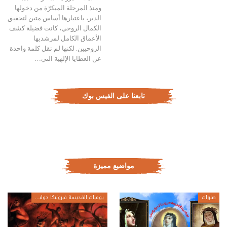
ومنذ المرحلة المبكرّة من دخولها
الدير، باعتبارها أساس متين لتحقيق
الكمال الروحي، كانت فضيلة كشف
الأعماق الكامل لمرشديها
الروحيين. لكنها لم تقل كلمة واحدة
عن العطايا الإلهية التي…
تابعنا على الفيس بوك
مواضيع مميزة
صلوات
يوميات القديسة فيرونيكا جولياني