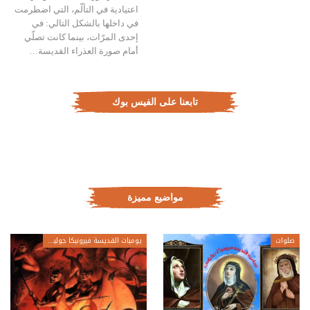
اعتيادية في التألّم، التي اضطرمت
في داخلها بالشكل التالي: في
إحدى المرّات، بينما كانت تصلّي
أمام صورة العذراء القديسة…
تابعنا على الفيس بوك
مواضيع مميزة
صلوات
يوميات القديسة فيرونيكا جولياني