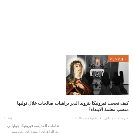
سيرة حياة
كيف نجحت فيرونيكا بتزويد الدير براهبات صالحات خلال توليها
منصب معلمة الابتداء؟
فيرونيكا جولياني
4 نوفمبر، 2016
0
تعاملت القديسة فيرونيكا جولياني
مع الراهبات المبتدئات بطريقة