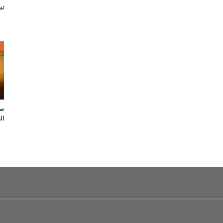
تس
ص
صل
ال