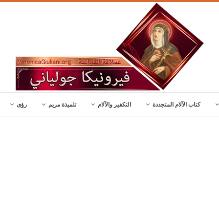
كتاب الآلام المتجددة
التكفير والآلام
تلميذة مريم
رؤى