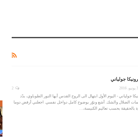
ونيكا جولياني
 2016
2
ا جولياني - اليوم الأول ابتهال الى الروح القدس أيها النور الطوباوي، بدّد
ات الضلال والشك. أشع ونوّر بوضوح كامل دواخل نفسي. اجعلني أرفض دوما
ص
 بالحقيقة بحسب تعاليم الكنيسة،…