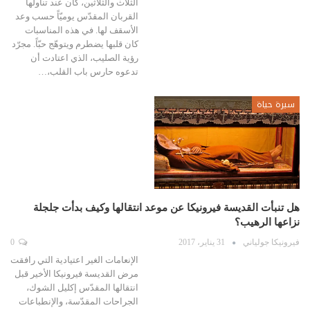
الثلاث والثلاثين، كان عند تناولها
القربان المقدّس يوميّاً حسب وعد
الأسقف لها. في هذه المناسبات
كان قلبها يضطرم ويتوهّج حبّاً. مجرّد
رؤية الصليب، الذي اعتادت أن
تدعوه حارس باب القلب،…
سيرة حياة
هل تنبأت القديسة فيرونيكا عن موعد انتقالها وكيف بدأت جلجلة
نزاعها الرهيب؟
فيرونيكا جولياني
31 يناير، 2017
0
الإنعامات الغير اعتيادية التي رافقت
مرض القديسة فيرونيكا الأخير قبل
انتقالها المقدّس إكليل الشوك،
الجراحات المقدّسة، والإنطباعات