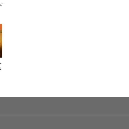
تس
ص
صل
ال