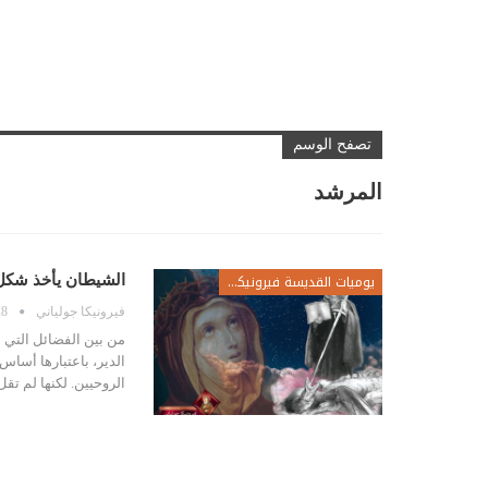
تصفح الوسم
المرشد
يوميات القديسة فيرونيكا جولياني
الشيطان يأخذ شكل م
فيرونيكا جولياني
28 سبتمبر
من بين الفضائل التي م
الدير، باعتبارها أسا
الروحيين. لكنها لم تقل