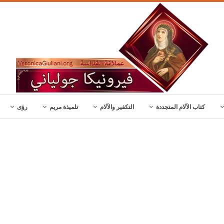
كتاب الآلام المتجددة
التكفير والآلام
تلميذة مريم
رؤى