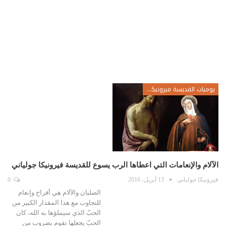
يوميات القديسة فيرونيكا جولياني
الآلام والإنعامات التي اعطاها الرب يسوع للقديسة فيرونيكا جولياني
فيرونيكا جولياني
13 أبريل، 2016
0
الصلبان والآلام هي أفراح وإنعام
للتجاوب مع هذا المقدار الكبير من
الحبّ الذي سيملؤها به الله، كان
الحبّ يجعلها تقوم بضروب من