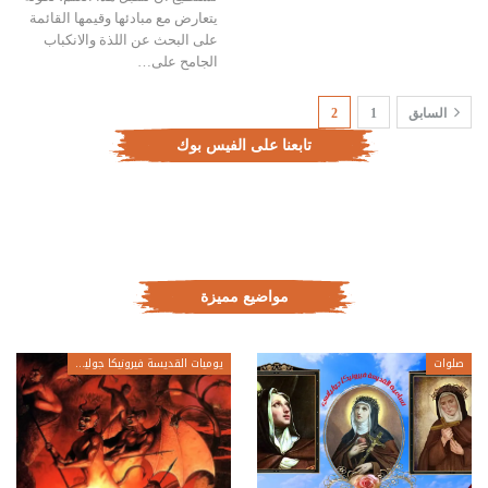
يتعارض مع مبادئها وقيمها القائمة
على البحث عن اللذة والانكباب
الجامح على…
السابق
1
2
تابعنا على الفيس بوك
مواضيع مميزة
صلوات
يوميات القديسة فيرونيكا جولياني