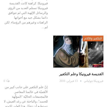
فيرونيكا. كراهبة كانت القديسة
فيرونيكا تستلم العديد من الرؤى
والرسائل الإلهية التي لم تتوافق
دائما بشكل جيد مع أخواتها
الراهبات وغيرهم من الرؤساء. لكن
لم…
التكفير والآلام
القديسة فيرونيكا وعلم التكفير
فيرونيكا جولياني
13 فبراير، 2016
0
إنّ علم التكفير على جانب كبير من
الأهميّة في عالمنا المعاصر.
فالمجتمعات الحاليّة "المؤلّهة
للجسد"، والباحثة عن رغد العيش، لا
تستطيع أن تتقبّل هذا العلم، لكونه