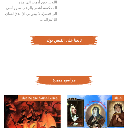
الله ... حين أذهب الى هذه
المحكمة، أشعر بالرعب من رأسي
الى قدميّ. لا يبدو لي انّ لديّ لسان
للإعتراف…
تابعنا على الفيس بوك
مواضيع مميزة
صلوات
يوميات القديسة فيرونيكا جولياني