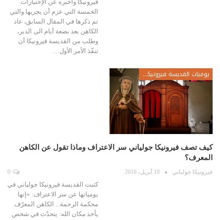
فيرونيكا وأخبره عن الإختبارات
الخمسة التي عزم أن يجريها والتي
تم ذكرها في المقال السابق، عاد
الكاهن بعد بضعة أيام الى الدير،
وطلب من القديسة فيرونيكا أن
تنفّذ الأمر الأول…
يوميات القديسة فيرونيكا جولياني
كيف تصف فيرونيكا جولياني سر الاعتراف وماذا تقول عن الكاهن
المعرف؟
فيرونيكا جولياني
10 أبريل، 2016
0
كتبت القديسة فيرونيكا جولياني في
يومياتها عن سر الاعتراف: «إنها
محكمة الرحمة... الكاهن المعرّف
يأخذ مكان الله: يتحدّث في شخص