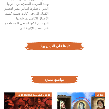
ومنذ المرحلة المبكرّة من دخولها
الدير، باعتبارها أساس متين لتحقيق
الكمال الروحي، كانت فضيلة كشف
الأعماق الكامل لمرشديها
الروحيين. لكنها لم تقل كلمة واحدة
عن العطايا الإلهية التي…
تابعنا على الفيس بوك
مواضيع مميزة
صلوات
يوميات القديسة فيرونيكا جولياني