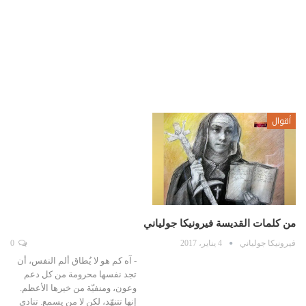
أقوال
من كلمات القديسة فيرونيكا جولياني
فيرونيكا جولياني
4 يناير، 2017
0
- آه كم هو لا يُطاق ألم النفس، أن
تجد نفسها محرومة من كل دعم
وعون، ومنفيّة من خيرها الأعظم.
إنها تتنهّد، لكن لا من يسمع. تنادي