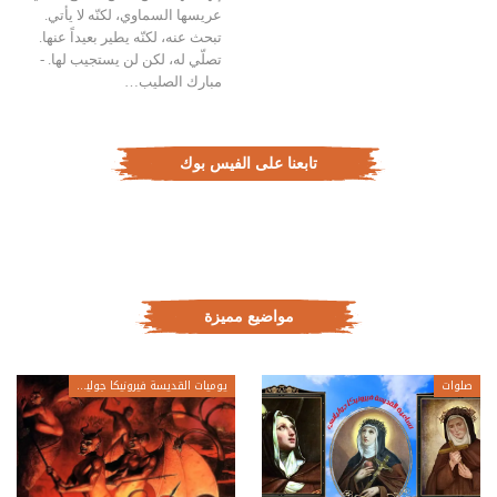
عريسها السماوي، لكنّه لا يأتي.
تبحث عنه، لكنّه يطير بعيداً عنها.
تصلّي له، لكن لن يستجيب لها. -
مبارك الصليب…
تابعنا على الفيس بوك
مواضيع مميزة
صلوات
يوميات القديسة فيرونيكا جولياني