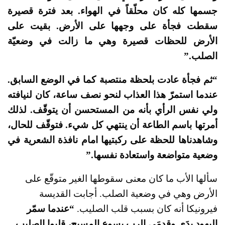
جسمها كله كان محلّقاً في الهواء. بعد فترة قصيرة
سقطت فجأة على وجهها على الأرض. بقيت على
الأرض للحظات قصيرة وهي ما زالت في وضعيّة
الصلب.”
“ثم فجأة عادت بلحظة منتصبة كما في الوضع السابق.
عندما استمرّ هذا العذاب لنحو نصف ساعة، كان لنيافته
ولي نفس الرأي بأنه من المستحسن أن يتوقّف. لذلك
أمرتها باسم الطاعة أن ينتهي كل شيء. فتوقّف للحال،
وشاهدناها للحظة على ركبتيها امام نافذة الشعرية في
وضعية متواضعة واستعادة نفسها.”
سألها الأب ما كان معنى سقوطها الغير متوقّع على
الأرض وهي في وضعية الصلب. أجابت القديسة
فيرونيكا أنه كان بسبب قلب الصليب.
“عندما سمّر
اليهود يدَي وقدمَي الرب يسوع المسيح، قلبوا الصليب