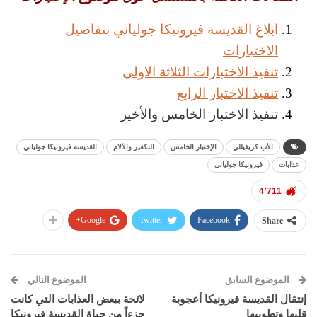
ابلاغ القديسة فيرونيكا جولياني بتفاصيل
الاختبارات
تنفيذ الاختبارات الثلاثة الاولى
تنفيذ الاختبار الرابع
تنفيذ الاختبار الخامس والأخير
الأب كريفيللي
الإختبار الخامس
التكفير والآلام
القديسة فيرونيكا جولياني
عذابات
فيرونيكا جولياني
4٬711
Google+
Twitter
Facebook
Share
الموضوع السابق
الموضوع التالي
إنتقال القديسة فيرونيكا أعجوبة
لائحة ببعض العذابات التي كانت
قلبها وتطويبها
جزءاً من حياة القديسة فيرونيكا