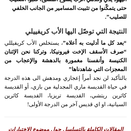
حتى يتمكّنوا من تثبيت المسامير من الجانب الخلفي
للصليب”.
النتيجة التي توصّل اليها الأب كريفييلي
“بعد كل ما أدليت به أعلاه”
، يستخلص الأب كريفيللي
“صرف الأسقف الإخت فيرونيكا، وتركنا نحن الإثنان
الكنيسة وأنفسنا مغمورة بالدهشة والإعجاب من
المعجزات التي شاهدناها”
بالتأكيد لن نجد أمراً إعجازي ومدهش الى هذه الدرجة
في حياة القديسة ماري المجدلية من بازي، أو القديسة
كاثرين ريتشي، القديسة تريزيا، القديسة كاثرين
السيانية، او اي قديس آخر من الدرجة الأولى!
المقالات الكاملة بالتسلسل حول موضوع الإختبارات