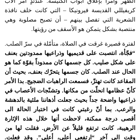
الظهر وأمرا بإغلاق أبواب الكنيسة. عندئذٍ أمر الأب
كريفيللي القديسة فيرونيكا – التي كانت خلف نافذة
الشعرية التي تفصل بينهم – أن تصبح مصلوبة وهي
منتصبة بشكل يتمكن هو الأسقف من رؤيتها.
لفترة قصيرة غرقت في الصلاة، متأمّلة في سرّ الصلب.
“فجّأة، انتصبت على قديميها وذراعيها ممدودتين بعنف
على شكل صليب. كل جسمها كان ممدوداً بقوّة كما هو
الحال عند الصلب.
كان جسمها يتحرّك بعنف، بحيث أن
المقاعد كانت تهتزّ، فسمعت الراهبات الضجيج.
بدا الأمر
كأنّ عظامها انحلّت من مكانها. وتشنّجات الأعصاب في
ذراعيها واضحة جداً بحيث جعلت أذهاننا ملئية بالدهشة
والرعب. بما أنّ رغبتي كانت في اختبار الحالة الى
أقصى درجة ممكنة، لاحظت أنها خلال هذه الإثارة
الرهيبة، كانت ترتفع قليلاً عن الأرض. فقلت لها من
وقت الى آخر “ارتفعي أعلى، أعلى”. وقد فعلت.