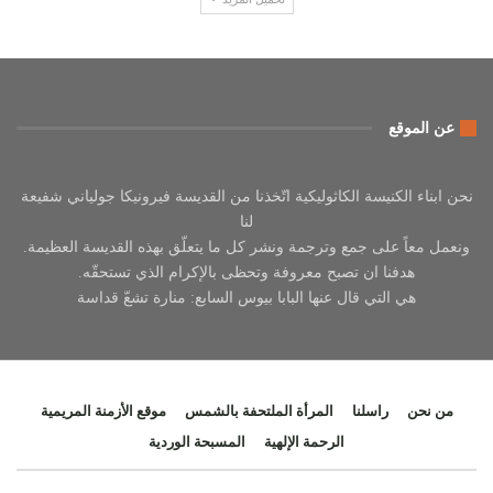
عن الموقع
نحن ابناء الكنيسة الكاثوليكية اتّخذنا من القديسة فيرونيكا جولياني شفيعة
لنا
ونعمل معاً على جمع وترجمة ونشر كل ما يتعلّق بهذه القديسة العظيمة.
هدفنا ان تصبح معروفة وتحظى بالإكرام الذي تستحقّه.
هي التي قال عنها البابا بيوس السابع: منارة تشعّ قداسة
من نحن
راسلنا
المرأة الملتحفة بالشمس
موقع الأزمنة المريمية
الرحمة الإلهية
المسبحة الوردية