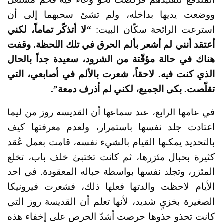
ووضعت يديها بداخله، ولم تشئ سحبهما إلى أن
استرعت الرائحة سكّان البيت:
“لا أتذكّر تماماً، لكني
أعتقد أنني لم أشعر بألم الحرق في تلك اللحظة. وقفت
هناك في حالة مؤقّتة من الشرود، سعيدة جداً بالحال
الذي كنت فيه. لاحقاً، شعرت بالألم في أصابعي، التي
تقلّصت. بكى الجميع، لكني لم أذرف دمعة”.
في عامها الرابع، عند سماعها أن القديسة روز من ليما
اعتادت جلد نفسها باستمرار، ولعدم معرفتها كيف
بالتحديد يمكنها القيام بالشيء نفسه، قامت بعمل عُقد
كثيرة بحبال مئزرها، ثم كانت تختبئ خلف باب، تخلع
المئزر، وتجلد نفسها بواسطة حباله المعقودة. في احد
الأيام لاحظت والدتها فعلها ذلك، فشعرت فيرونيكا
الصغيرة بخزيٍ شديد، لأنها تعلم أن القديسة روز التي
كانت تحذو حذوها حرصت أشدّ الحرص على إخفاء هذه