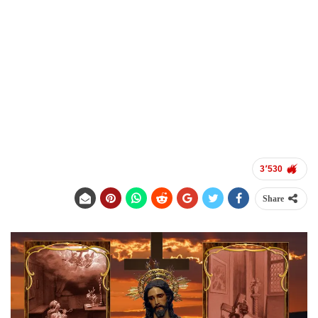
3٬530
Share