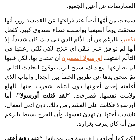
الممارسات عن أعين الجميع.
سمعت من أمّها أيضاً عند قراءتها عن القديسة روز، أنها
سحقت يوماً إصبعها بواسطة غطاء صندوق كبير، كفعل
تكفير
، بالرغم من أن الألم الذي تلى ذلك كان شديداً، إلا
أنها لم توافق على تلقّي اي علاج. لكي تُلبّي رغبتها في
التألّم اشتهت
أورسولا الصغيرة
أن تقتدي بها، لكن قلبها
لم يطاوعها. مع ذلك، سمح الرب بوقوع الحادث التالي:
تمّ سحق يدها عن طريق الخطأ بين الجدار والباب الذي
أغلقته إحدى أخواتها دون انتباه. شعرت اختها بالهلع
ولامت نفسها، فصرخت:
“لقد قتلت أورسولا”
، أما
أورسولا فكانت على العكس من ذلك، دون أدنى انفعال،
ناشدت أختها أن تهدئ نفسها، وأن الجرح بسيط بالرغم
من أنه كان ينزف بغزارة.
لكن كما أضافت القديسة في يومياتها:
“عند رؤية أختي