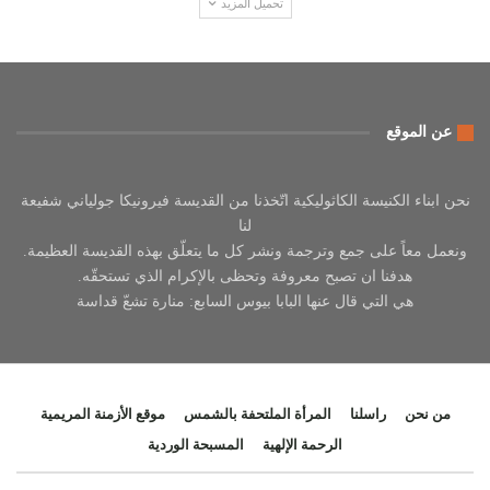
تحميل المزيد
عن الموقع
نحن ابناء الكنيسة الكاثوليكية اتّخذنا من القديسة فيرونيكا جولياني شفيعة
لنا
ونعمل معاً على جمع وترجمة ونشر كل ما يتعلّق بهذه القديسة العظيمة.
هدفنا ان تصبح معروفة وتحظى بالإكرام الذي تستحقّه.
هي التي قال عنها البابا بيوس السابع: منارة تشعّ قداسة
من نحن
راسلنا
المرأة الملتحفة بالشمس
موقع الأزمنة المريمية
الرحمة الإلهية
المسبحة الوردية