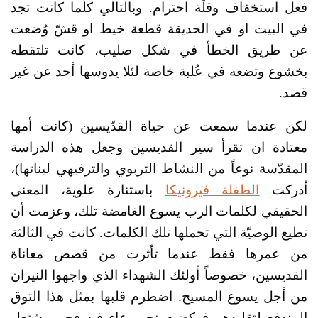
فعل استخفاف وقلّة احترام. وبالتالي كلما كانت تجد
في البيت او في الحديقة قطعة خيط او قشّ وُضعت
عن طريق الخطأ في شكل صليب، كانت تلتقطه
بخشوع وتضعه في عُلبة خاصة لئلا يدوسها أحد عن غير
قصد.
لكن عندما سمعت عن حياة القدّيسين (كانت أمها
معتادة ان تقرأ سير القديسين وجعل هذه الدراسة
المقدّسة نوعاً من النشاط التربوي والترفيهي لبناتها)،
أدركت
الطفلة فيرونيكا
باستنارة علوية، المعنى
الحقيقي لكلمات الرب يسوع الغامضة تلك، وعزمت أن
تطيع الوصيّة التي تحملها تلك الكلمات. كانت في الثالثة
من عمرها فقط عندما تأثرت من قصص معاناة
القديسين، خصوصاً أولئك الشهداء الذي واجهوا النيران
من أجل يسوع المسيح. اضطرم قلبها بمثل هذا التوق
المندفع لتقليدهم فركضت نحو وعاء فيه فحم مشتعل