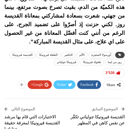
هذه الكميّة من الدم، بقيت تصرخ بصوت مرتفع، بينما
من جهتي، شعرت بسعادة لمشاركتي بمعاناة القديسة
روز. لكني حزنت إذ أصرّوا على تضميد الجرح، على
الرغم من أنني كنت أفضّل المعاناة من غير الحصول
على اي علاج، على مثال القديسة المباركة”.
أورسولا الصغيرة
الألم
التكفير
الطفلة فيرونيكا
القديسة فيرونيكا
روز من ليما
طفولة فيرونيكا
فيرونيكا جولياني
3٬530
Google+
Twitter
Facebook
Share
الموضوع السابق
الموضوع التالي
القديسة فيرونيكا جولياني تكفّر
الاختبارات التي قام بها مرشد
عن نفس كاهن في المطهر
القديسة فيرونيكا لمعرفة حقيقة