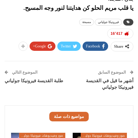
يا قلب مريم الحلو كن هدايتنا لنور وجه المسيح.
فيرونيكا جولياني
مسبحة
16٬417
Google+
Twitter
Facebook
Share
الموضوع السابق
الموضوع التالي
أشهر ما قيل في القديسة
طلبة القديسة فيرونيكا جولياني
فيرونيكا جولياني
مواضيع ذات صلة
صور وفيديوهات فيرونيكا جولياني
صور وفيديوهات فيرونيكا جولياني