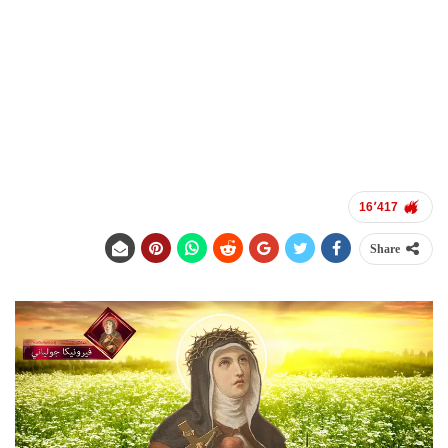
16٬417
Share