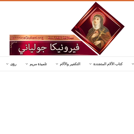
كتاب الآلام المتجددة
التكفير والآلام
تلميذة مريم
رؤى