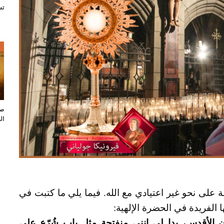
تس
ص
صل
ال
 على نحو غير اعتيادي مع الله. فيما يلي ما كتبت في
 الفريدة في الحضرة الإلهية:
 الأقدس، بدا لي انني منفتحة مثل باب شُرّع على