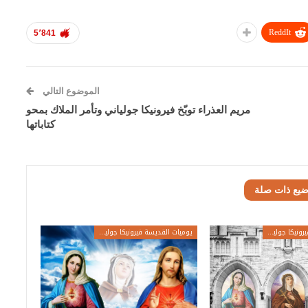
ReddIt
5٬841
الموضوع التالي
مريم العذراء توبّخ فيرونيكا جولياني وتأمر الملاك بمحو
كتاباتها
ضيع ذات صلة
يوميات القديسة فيرونيكا جولياني
يوميات القديسة فيرونيكا جولياني