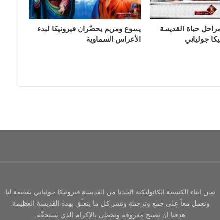
راحل حياة القديسة
يسوع ومريم يحضّران فيرونيكا لبدء
يكا جولياني
الأعراس السماوية
نحن ابناء الكنيسة الكاثوليكية اتّخذنا من القديسة فيرونيكا جولياني شفيعة لنا
ونعمل معاً على جمع وترجمة ونشر كل ما يتعلّق بهذه القديسة العظيمة.
هدفنا ان تصبح معروفة وتحظى بالإكرام الذي تستحقّه.