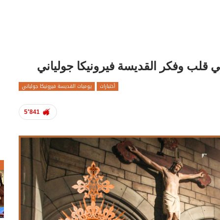
ي قلب وفكر القديسة فيرونيكا جولياني
أختبارات
يوميات القديسة فيرونيكا جولياني
5٬841
ص