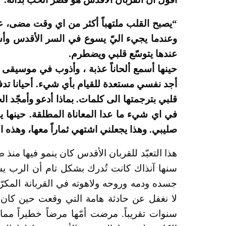
“يصبح القلب ملتهباً أكثر من اي وقت مضى، 
وعندما يجيء اليّ يسوع في السر الأقدس وأس
عندها يتوسّع قلبي ويضطرم.
حينها أسمع ألحاناً عذبة ، وأذوب في موسيقى
أجد نفسي مستعدة للقيام بأي شيء. أحيانا تدفع
قلبي بترجمتها الى كلمات. بماذا أدعو وأمجّد ال
في اي شيء ما عدا المعاناة المطلقة. حينها يب
صليبي. وهذا يجعلني اشتهي ثماراً معها، وهذه ال
هذا التعبّد للقربان الأقدس كان ينمو فيها منذ 
سنها آنذاك كانت تُدرك بشكل تام أن الرب ي
جسده ودمه وروحه ولاهوته في القربانة المكرّ
لا نغفل عن حادثة هامة التي وقعت حين كان 
سنوات تقريباً. مرضت أمّها مرضاً خطيراً مما