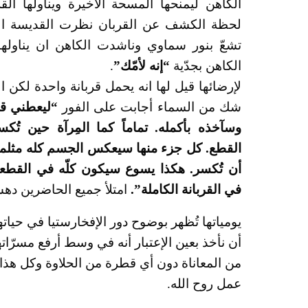
الكاهن ليمنحها المسحة الأخيرة ويناولها الق
لحظة الكشف عن القربان نظرت القديسة الص
تشعّ بنور سماوي وناشدت الكاهن ان يناولها
الكاهن بجدّية
“إنه لأمّك”
.
لإرضائها قيل لها انه يحمل قربانة واحدة لكن ال
شك من السماء أجابت على الفور
“ليعطني ق
وسآخذه بأكمله. تماماً كما المِرآة حين تُك
القطع. كل جزء منها سيعكس الجسم كله مثلما 
أن تُكسر. هكذا يسوع سيكون كلّه في القطعة
في القربانة الكاملة”.
امتلأ جميع الحاضرين دهش
يومياتها تُظهر بوضوح دور الإفخارستيا في حيا
أن نأخذ بعين الإعتبار أنه في وسط أرفع مسرّات
من المعاناة دون أي قطرة من الحلاوة وكل هذا م
عمل روح الله.