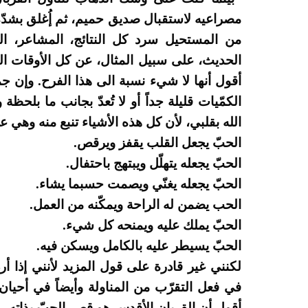
مصراعيه لاستقبال صديق حميم، ثم إُغلق بشدّة
من المستحيل سرد كل النتائج، المشاعر، ال
الحديث، على سبيل المثال، عن كل الأوقات الس
أقول أنها لا شيء نسبة الى هذا الفرح. وإن 
الكمّيات قليلة جداً أو لا تُعدّ بجانب ما بلحظ
الله بقلبي، لأن كل هذه الأشياء تنبع منه وهي ع
الحبّ يجعل القلب يقفز ويرقص.
الحبّ يجعله يتهلّل ويبتهج باحتفال.
الحبّ يجعله يغنّي ويصمت حسبما يشاء.
الحب يضمن له الراحة ويمكّنه من العمل.
الحبّ يملك عليه ويمنحه كل شيء.
الحبّ يسيطر عليه بالكامل ويسكن فيه.
لكنني غير قادرة على قول المزيد لأنني إذا أر
في فعل التقرّب من المناولة وأيضاً في أحي
أقول أن القربان الأقدس هو قصر الحبّ بذاته.