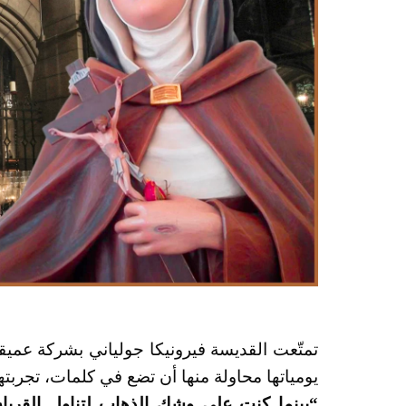
تمتّعت القديسة فيرونيكا جولياني بشركة عميقة
يومياتها محاولة منها أن تضع في كلمات، تجربتها
“بينما كنت على وشك الذهاب لتناول القربان