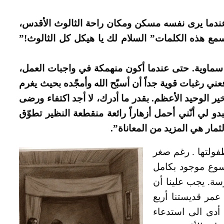
عندما يرى نفسه مسكن ومكان راحة الثالوث الأقدس،
مع هذه الكلمات” السلام لك يا هيكل كل الثالوث!”
 سماوية. حتى عندما أكون منهمكة في واجبات العمل،
ني رغبات قوية جداً أن أسبّح الله وأمجّده بحيث يغرم
خير الوحيد الأعظم. بقدر ما أدرك، لا أجد اكتفاء ورضى
دو لي أنّني أحمل أزهاراً رائعة منقطعة النظير تطوّق
ثمار هي المزيد من المعاناة”.
طفولتها . رغم صغر
سوع موجود بكامل
سة. يجب علينا أن
عمر قديستنا أربع
 أدى الى استدعاء