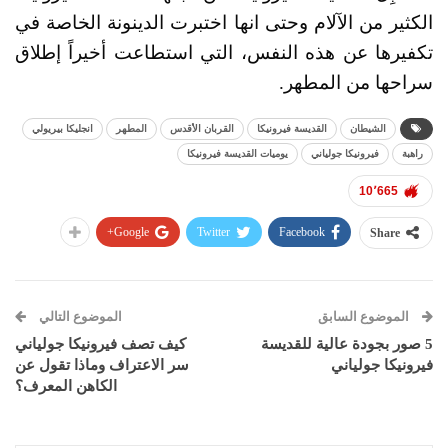
الكثير من الآلام وحتى انها اختبرت الدينونة الخاصة في
تكفيرها عن هذه النفس، التي استطاعت أخيراً إطلاق
سراحها من المطهر.
الشيطان
القديسة فيرونيكا
القربان الأقدس
المطهر
انجليكا بيريولي
راهبة
فيرونيكا جولياني
يوميات القديسة فيرونيكا
10٬665
Google+
Twitter
Facebook
Share
الموضوع السابق
الموضوع التالي
5 صور بجودة عالية للقديسة
كيف تصف فيرونيكا جولياني
فيرونيكا جولياني
سر الاعتراف وماذا تقول عن
الكاهن المعرف؟