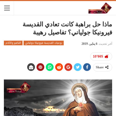
ماذا حل براهبة كانت تعادي القديسة
فيرونيكا جولياني؟ تفاصيل رهيبة
يوميات القديسة فيرونيكا جولياني
التكفير والآلام
آخر تحديث
6 يناير، 2019
10٬665
Share