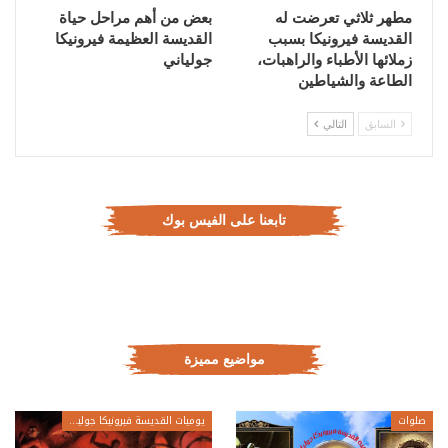
مطهر ثلاثي تعرضت له
بعض من أهم مراحل حياة
القديسة فيرونيكا بسبب
القديسة العظيمة فيرونيكا
زملائها الأطباء والراهبات،
جولياني
الطاعة والشياطين
السابق
التالي
تابعنا على الفيس بوك
مواضيع مميزة
صلوات
يوميات القديسة فيرونيكا جولياني