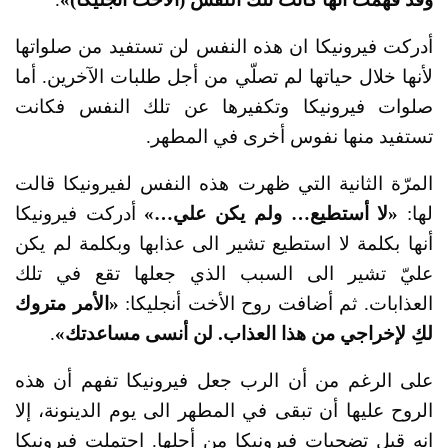
أدركت فيرونيكا ان هذه النفس لن تستفيد من صلواتها
لأنها خلال حياتها لم تصلّي من أجل طلبات الآخرين. أما
صلوات فيرونيكا وتكفيرها عن تلك النفس فكانت
تستفيد منها نفوس أخرى في المطهر.
المرّة الثانية التي ظهرت هذه النفس لفيرونيكا قالت
لها:
«لا أستطيع… ولم يكن علي…»
أدركت فيرونيكا
أنها بكلمة لا استطيع تشير الى عذابها وبكلمة لم يكن
عليّ تشير الى السبب الذي جعلها تقع في تلك
العذابات. ثم أضافت روح الأخت أنجليكا:
«الأمر متروك
لكِ لإخراجي من هذا العذاب. لن أنسى مساعدتك»
.
على الرغم من أن الرب جعل فيرونيكا تفهم أن هذه
الروح عليها أن تبقى في المطهر الى يوم الدينونة، إلا
انه قبِل تضحيات فيرونيكا من أجلها. احتملت فيرونيكا