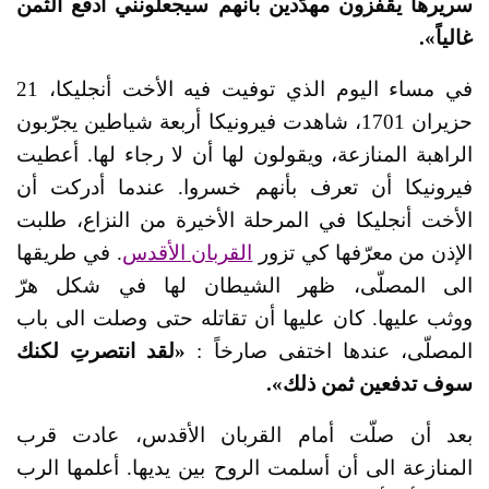
سريرها يقفزون مهدّدين بأنهم سيجعلونني أدفع الثمن
غالياً».
في مساء اليوم الذي توفيت فيه الأخت أنجليكا، 21
حزيران 1701، شاهدت فيرونيكا أربعة شياطين يجرّبون
الراهبة المنازعة، ويقولون لها أن لا رجاء لها. أعطيت
فيرونيكا أن تعرف بأنهم خسروا. عندما أدركت أن
الأخت أنجليكا في المرحلة الأخيرة من النزاع، طلبت
الإذن من معرّفها كي تزور
القربان الأقدس
. في طريقها
الى المصلّى، ظهر الشيطان لها في شكل هرّ
ووثب عليها. كان عليها أن تقاتله حتى وصلت الى باب
المصلّى، عندها اختفى صارخاً :
«لقد انتصرتِ لكنك
سوف تدفعين ثمن ذلك».
بعد أن صلّت أمام القربان الأقدس، عادت قرب
المنازعة الى أن أسلمت الروح بين يديها. أعلمها الرب