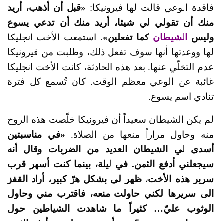
فاقدة الوعي قالت لها فيرونيكا:
«قبل أن أذهب، أريد
منك أن تقولي لي شيئا، أريد منك أن تدعي يسوع
وليس
الشيطان
كما تفعلين»
. استمعت الأخت انجليكا
لها ووعدتها أنها سوف تفعل ذلك، وطلبت من فيرونيكا
عدم التخلّي عنها. بعد هذه الحادثة، كانت الأخت انجليكا
غائبة عن الوعي معظم الوقت. كان تُسمع كل فترة
تنادي اسم يسوع.
لم يكن الشيطان سعيداً أن فيرونيكا خلّصت هذه الروح
منه وحاول مراراً منعها من الصلاة.
«في مناسبتين
أسدى لي الشيطان العديد من الضربات وقال أنه
سيجعلني أدفع الثمن. في ليلة، بينما كنت أسهر قرب
سرير هذه الأخت، ظهر لي بشكل هرّ كبير، أراد القفز
الى سريرها لكني حاولت منعه، فاقترب مني وحاول
الوثوب عليّ… كثيراً ما شاهدت الشياطين حول