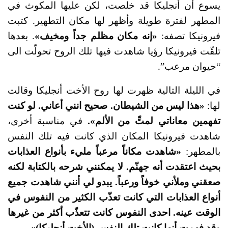
يسوع أن أنجليكا قد خلصت، لكن عليها المكوث في
المطهر لفترة طويلة وأظهر لها مكان التطهير. كتبت
فيرونيكا تصفه:
«إنه مكان مظلم جداً ومخيف»
. بعدها
تلقّت فيرونيكا رؤيا شاهدت فيها تلك الروح تحولّت الى
“حيوان مرعب”.
في الليلة التالية ظهرت لها روح الأخت أنجليكا وقالت
لها:
«هذا ليس من الشيطان. صحيح انني أعاني. لو كنت
تفهمين معاناتي لمتِّ من الألم».
في مناسبة أخرى،
شاهدت فيرونيكا المكان الذي كانت فيه تلك النفس
بالمطهر:
«شاهدت مكاناً مرعباً مليء بأنواع العذابات
بحيث اعتقدت أنه جهنّم. لا يمكنني شرحه بالكتابة لكنه
صعقني وملأني خوفاً ورعباً. يبدو لي أنني شاهدت جميع
أنواع العذابات التي كانت تعذّب الكثير من النفوس في
الوقت عينه. احدى النفوس كانت تتعذّب أكثر من غيرها
وقد فهمت أنها كانت تلك النفس (الأخت أنجليكا)»
.