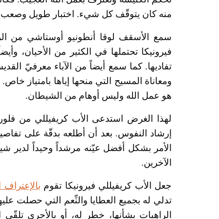
منه كان يتوقّف كل شيء. اختبار طويل وصعب نو
سمع الأسقف لوقا أنطونيو أوستاشي من الرا
فيرونيكا تحتملها في الكثير من الأحيان، وأيضا
تفاديها. كما سمع أيضاً من الآباء معرفيّ القد
ومعاناة المسيح التي منحها إياها بامتياز خاص.
هو عمل الله وليس أوهام من الشيطان.
إرشاد النفوس. بعد أن أطلعه بدقّة على تفاصي
الأمر بشكل أفضل عيّنه مرشداً وحيداً لدير ش
الآخرين.
جعل الأب كريفيللي فيرونيكا تقوم
بالإعتراف ا
تدلي له بجميع العطايا والنِّعم التي حصلت علي
الراهبات بشأنها، خطر له، أو بالأحرى تلقّى 