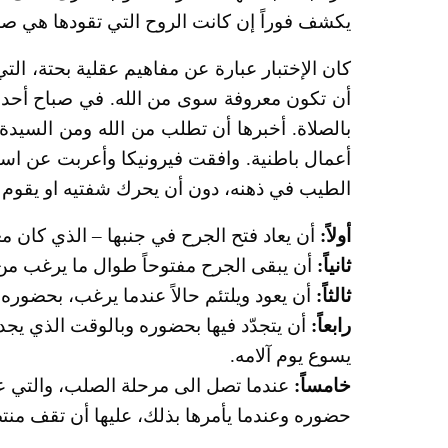
يكشف فوراً إن كانت الروح التي تقودها هي صا
كان الإختبار عبارة عن مفاهيم عقلية بحتة، الت
أن تكون معروفة سوى من الله. في صباح أحد ال
بالصلاة. أخبرها أن تطلب من الله ومن السيدة 
أعمال باطنية. وافقت فيرونيكا وأعربت عن است
الطيب في ذهنه، دون أن يحرك شفتيه او يقوم بأ
أولاً:
أن يعاد فتح الجرح في جنبها – الذي كان مغل
ثانياً:
أن يبقى الجرح مفتوحاً طوال ما يرغب من
ثالثاً:
أن يعود ويلتئم حالاً عندما يرغب، بحضوره 
رابعاً:
أن يتجدّد فيها بحضوره وبالوقت الذي يجده 
يسوع يوم آلامه.
خامساً:
عندما تصل الى مرحلة الصلب، والتي عا
حضوره وعندما يأمرها بذلك، عليها أن تقف منتص