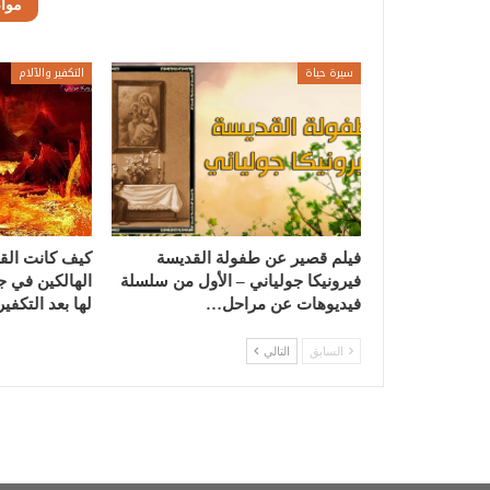
موا
سيرة حياة
التكفير والآلام
فيلم قصير عن طفولة القديسة
كيف كانت القد
فيرونيكا جولياني – الأول من سلسلة
الهالكين في ج
فيديوهات عن مراحل…
لها بعد التكفي
السابق
التالي