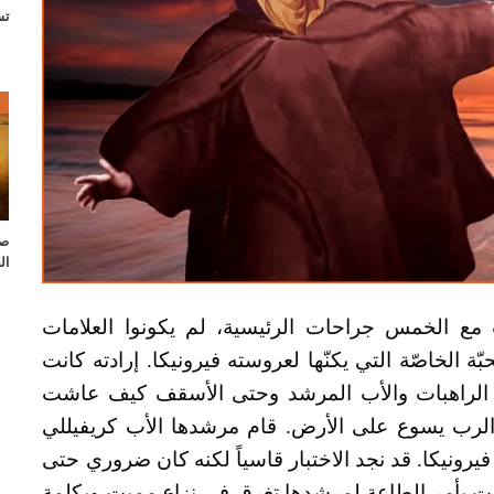
تس
ص
صل
ال
 مع الخمس جراحات الرئيسية، لم يكونوا العلامات
 الخاصّة التي يكنّها لعروسته فيرونيكا. إرادته كانت
 الراهبات والأب المرشد وحتى الأسقف كيف عاشت
 الرب يسوع على الأرض. قام مرشدها الأب كريفيللي
يرونيكا. قد نجد الاختبار قاسياً لكنه كان ضروري حتى
نت بأمر الطاعة لمرشدها تغرق في نزاع مميت وبكلمة