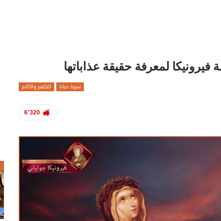
 فيرونيكا لمعرفة حقيقة عذاباتها
سيرة حياة
التكفير والآلام
6٬320
ص