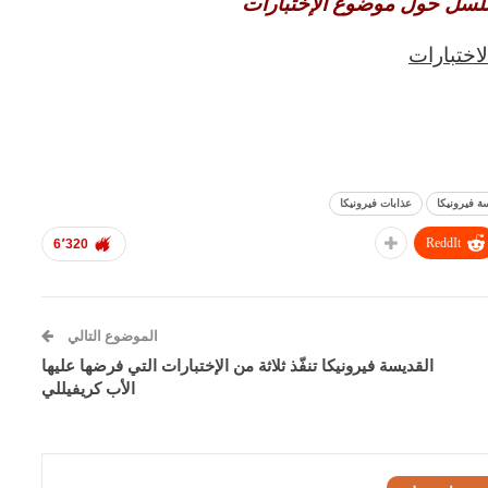
تسلسل حول موضوع الإختبارات
لاختبارات
ة فيرونيكا
عذابات فيرونيكا
ReddIt
6٬320
الموضوع التالي
القديسة فيرونيكا تنفّذ ثلاثة من الإختبارات التي فرضها عليها
الأب كريفيللي