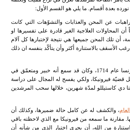
رده بعدة أقسام. ما يلي هو القسم الأول:
هبات عن المحن والعذابات والتشوّهات التي كانت
ً أن المحاولات العلاجية الغير قادرة على تفسيرها او
يسة، أن تلك المحن جميعها هي نتيجة لإختبارها كل آلام
 رغب الأسقف بالاستنارة أكثر وأن يتأكّد بنفسه ان ذلك
لهذا الغرض استدعى الأب كريفيللي من فلورنسا عام 1714، وكان قد سمع أنه خبير ومتعمّق في
ل قضيّة فيرونيكا، ولكي يفسح له المجال على دراسة
يتا دي كاستيللو لمدّة شهرين، خلالها سحب المرشدين
لعام
، والكشف له عن كامل حالة ضميرها، وكذلك أن
ها. مقارنة ما سمعه من فيرونيكا مع الذي لاحظته باقي
استنارة من الله، أن يجري اختبار الذي من شأنه أن