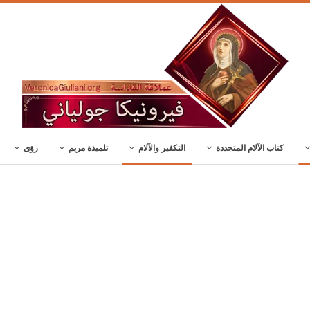
كتاب الآلام المتجددة
التكفير والآلام
تلميذة مريم
رؤى