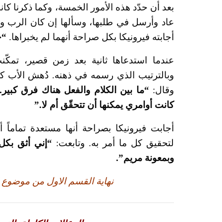
بعد أن حدّد هذه الأمور الخمسة، وكما ذكرنا كا
عاد وأرسل في طلبها، وسألها إن كان الرب وال
أجابته فيرونيكا بكل صراحة أنهما لم يخبراها.
“ج
عندما استدعاها ثانية بعد زمن قصير، تمكّن
وبالترتيب الذي رسمه في ذهنه. دُهش الأب كر
وقال:
“ما بين الكلام والفعل هناك فرق كبير
كانت أوامري يمكنها أن تتحقّق أم لا.”
أجابت فيرونيكا بصراحة أنها مستعدة تماماً 
لتحقيق كل ما أمر به. وتابعت:
“إني أثق بكل
وبمعونة مريم”.
نهاية القسم الاول من موضوع ال