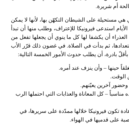
لحة أم شريرة.
ي هي مستحيلة على الشيطان التكهّن بها، لأنها لا يمكن
أيام استدعى فيرونيكا للإعتراف، وطلب منها أن تبدأ
العذراء أن يكشفا لها كل ما ينوي أن يجعلها تفعل من
عدادها، ثم بدأت في الصلاة. في غضون ذلك قرّر الأب
قلّ بادرة، أن يطلب حدوث الأمور الخمسة التالية:
قاً حينها – وأن ينزف عند أمره.
 الوقت.
وحضور آخرين يعيّنهم.
مناسباً – كل المعاناة والعذابات التي احتملها الرب
دة تكون فيرونيكا خلالها ممدّدة على سريرها، في
بة على قدميها في الهواء.