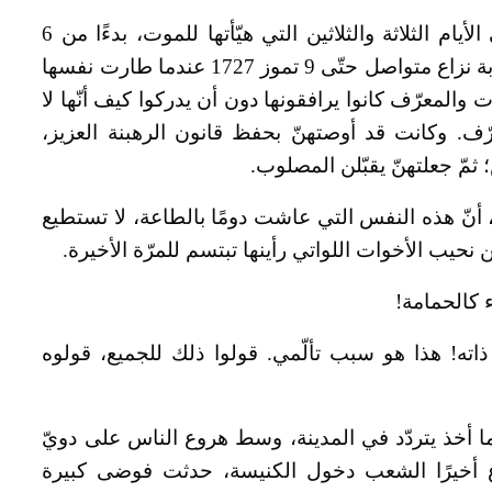
وإنّ مسك ختام عمليّة الصلب هذه نجدها في الأيام الثلاثة والثلاثين التي هيّأتها للموت، بدءًا من 6
حزيران، مرفقة بأوجاع لا توصف. كان ذلك بمثابة نزاع متواصل حتّى 9 تموز 1727 عندما طارت نفسها
 والمعرّف كانوا يرافقونها دون أن يدركوا كيف أنّها لا
رّف. وكانت قد أوصتهنّ بحفظ قانون الرهبنة العزيز،
؛ ثمّ جعلتهنّ يقبّلن المصلوب.
ّة، أنّ هذه النفس التي عاشت دومًا بالطاعة، لا تستطيع
ن نحيب الأخوات اللواتي رأينها تبتسم للمرّة الأخيرة.
 كالحمامة!
اته! هذا هو سبب تألّمي. قولوا ذلك للجميع، قولوه
ما أخذ يتردّد في المدينة، وسط هروع الناس على دويّ
ع أخيرًا الشعب دخول الكنيسة، حدثت فوضى كبيرة