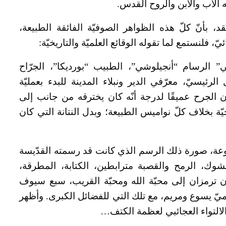
الآب والابن والروح القدس.
قد، بأنّ كلّ هذه الظواهر الصوفيّة الفائقة الطبيعة،
فلنستمع لما تقوله الوقائع العلميّة والتاريخيّة:
 الرسام “أنجيلوشي”، الطبيب “بورديكا”، الجرّاح
الرئيسيّ، معرّفي الدير ونبلاء المدينة للبدء بعمليّة
 الجرح عميقًا لدرجة أنّه كان يخترقه من جانب إلى
يّة بخلاف كلّ نواميس الطبيعة؛ وبدل النتانة التي كان
وعة، صورة ذلك الرسم الذي كانت قد رسمته القدّيسة
شوك، الرمح والقصبة مترابطين، الكتابة، المطرقة،
ان ترمزان إلى محبّة الله ومحبّة القريب، سبع سيوف
سميّ يسوع ومريم، مع تلك التي للفضائل الكبرى. وأظهر
الالتواء العجائبي لعظمة الكتف…