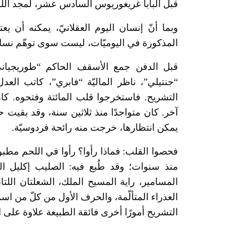
قبل البابا غريغوريوس السادس عشر، لمجد الله 
وبما أنّ إنسان اليوم العقلانيّ، يمكنه أن يعت
المذكورة في اليوميّات، ليست سوى توهّم نسائيّ، 
قبل الدفن جمع الأسقف الحاكم “طوريجياني”
“جنتيلي”، ناظر الماليّة “فابري”، كاتب العدل 
التشريح. فاستخرجوا قلب المائتة وفتحوه. كان
آخر. كان متواجدًا منذ ثلاثين سنة، وقد بقيت ح
يمكن انتظارها، خرجت منه رائحة فردوسيّة.
فحصوا القلب: فماذا رأوا؟ رأوا في اللحم مطب
منذ سنوات؛ وقد طُبع فيه: الصليب إكليل ال
المسامير، راية المسيح الملك، الشعلتان اللت
العذراء المتألّمة، والحرف الأول من كلّ من ا
التشريح أمورًا أخرى فائقة الطبيعة علاوة على 