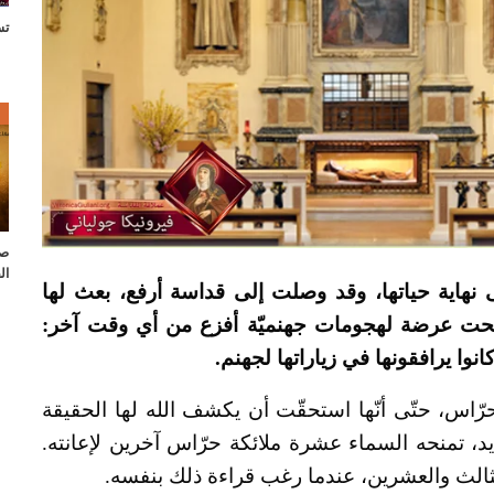
تس
ص
صل
ال
نهاية حياتها، وقد وصلت إلى قداسة أرفع، بعث لها
أضحت عرضة لهجومات جهنميّة أفزع من أي وقت آخر:
نوا يرافقونها في زياراتها لجهنم.
حرّاس، حتّى أنّها استحقّت أن يكشف الله لها الحقيقة
يد، تمنحه السماء عشرة ملائكة حرّاس آخرين لإعانته.
 الثالث والعشرين، عندما رغب قراءة ذلك بنفسه.