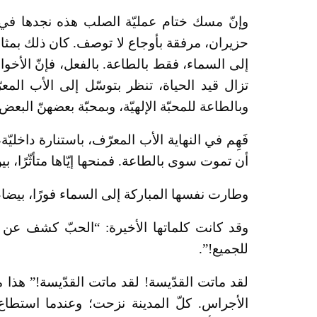
إلى السماء، فقط بالطاعة. بالفعل، فإنّ الأخوات
تزال قيد الحياة، تنظر بتوسّل إلى الأب المع
وبالطاعة للمحبّة الإلهيّة، وبمحبّة بعضهنّ البعض
فَهِم في النهاية الأب المعرّف، باستنارة داخلي
أن تموت سوى بالطاعة. فمنحها إيّاها متأثّرًا، بي
وطارت نفسها المباركة إلى السماء فورًا، بيضاء
وقد كانت كلماتها الأخيرة: “الحبّ كشف عن ذ
للجميع!”.
لقد ماتت القدّيسة! لقد ماتت القدّيسة!” هذا 
الأجراس. كلّ المدينة نزحت؛ وعندما استطا