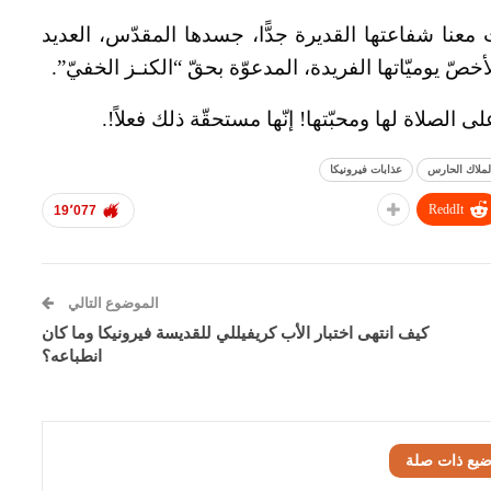
معنا شفاعتها القديرة جدًّا، جسدها المقدّس، العديد
خصّ يوميّاتها الفريدة، المدعوّة بحقّ “الكنـز الخفيّ”.
لى الصلاة لها ومحبّتها! إنّها مستحقّة ذلك فعلاً!.
لملاك الحارس
عذابات فيرونيكا
ReddIt
19٬077
الموضوع التالي
كيف انتهى اختبار الأب كريفيللي للقديسة فيرونيكا وما كان
انطباعه؟
ضيع ذات صلة