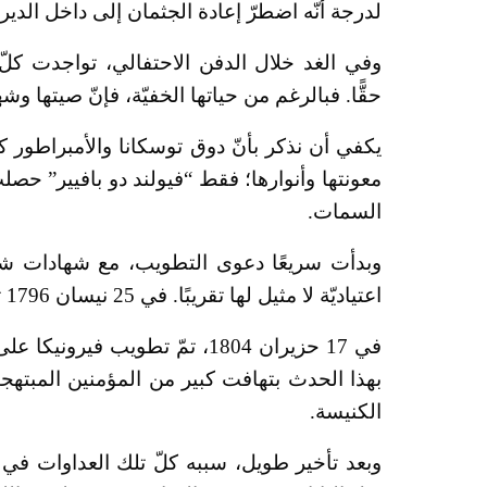
لدرجة أنّه اضطرّ إعادة الجثمان إلى داخل الدير.
وفي الغد خلال الدفن الاحتفالي، تواجدت كلّ 
حقًّا. فبالرغم من حياتها الخفيّة، فإنّ صيتها وش
يكفي أن نذكر بأنّ دوق توسكانا والأمبراطور ك
معونتها وأنوارها؛ فقط “فيولند دو بافيير” ح
السمات.
وبدأت سريعًا دعوى التطويب، مع شهادات شفه
اعتياديّة لا مثيل لها تقريبًا. في 25 نيسان 1796 تمّ إعلان المرسوم البابويّ لبطولة فضائلها.
في 17 حزيران 1804، تمّ تطويب ف
بهذا الحدث بتهافت كبير من المؤمنين المبتهجي
الكنيسة.