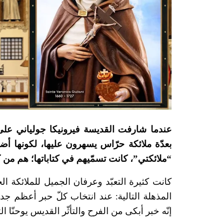
عندما شارفت القديسة فيرونيكا جولياني على 
بعدّة ملائكة حرّاس يسهرون عليها، لكونها 
“ملائكتي”، كانت تسمّيهم في كتاباتها؛ هم من كا
كانت كثيرة التعبّد وعرفان الجميل للملائكة ال
المذهلة التالية: عند انتخاب كلّ حبر أعظم جد
إنّه خبر أبكى من الفرح والتأثّر القديس يوحنّا