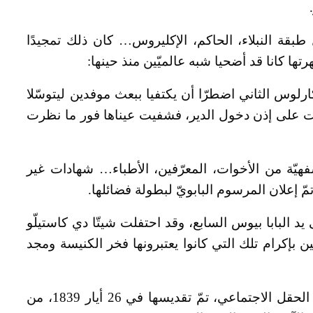
طبقة النبلاء، الحاكم، الإكليروس… كان ذلك تمجيدًا
هرتها كانا قد أضحيا شبه عالميّين منذ حينها:
ارلوس الثاني اضطرّا أن يكتفيا ببعث موفدين ليتوسّلا
صلت على إذن دخول الدير، فشفيت عيناها فور ما نظرت
يّة من الأخوات، المعرّفين، الأطباء… شهادات غير
يرونيكا على يد البابا بيوس السابع، وقد احتفلت شيتّا دي كاستيلّو
ن بإكرام تلك التي كانوا يعتبرونها فخر الكنيسة ومجد
وبعد تأخير طويل، سببه كلّ تلك العداوات في الحقل الاجتماعي، تمّ تقديسها في 26 أيار 1839، من