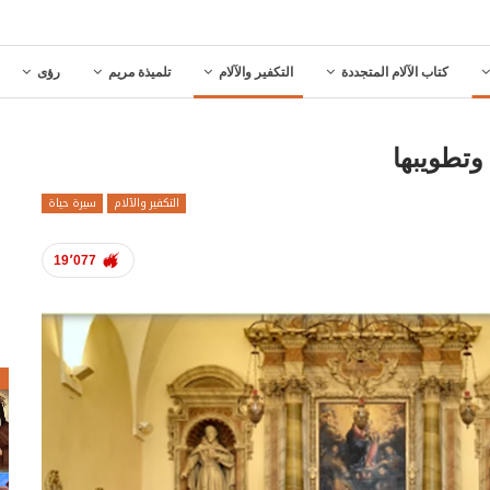
كتاب الآلام المتجددة
التكفير والآلام
تلميذة مريم
رؤى
 وتطويبها
التكفير والآلام
سيرة حياة
19٬077
ص