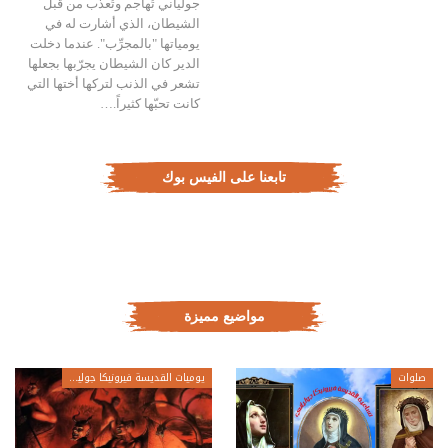
جولياني تُهاجم وتُعذّب من قبل
الشيطان، الذي أشارت له في
يومياتها "بالمجرِّب". عندما دخلت
الدير كان الشيطان يجرّبها بجعلها
تشعر في الذنب لتركها أختها التي
كانت تحبّها كثيراً.…
تابعنا على الفيس بوك
مواضيع مميزة
صلوات
يوميات القديسة فيرونيكا جولياني