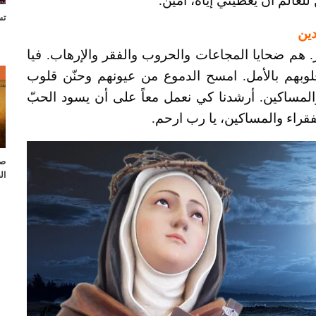
لعالم ان يعطيني إياه، امين.
تس
دين
ر. هم ضحايا المجاعات والحروب والفقر والإرهاب. فيا
ص
وبهم بالأمل. امسح الدموع من عيونهم وحنّن قلوب
المساكين. أرشدنا كي نعمل معاً على أن يسود الحبّ
لفقراء والمساكين، يا رب ارحم.
صل
ال