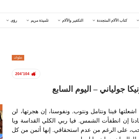
كتاب الآلام المتجددة
التكفير والآلام
تلميذة مريم
رؤى
صلوات
204٬104
كا جولياني – اليوم السابع
ص
 اشعلتها فينا ونتامل ونتوب. ونفوسنا، إن هجرتها، لن
نا إن انطفأت الشمس. فيا ربي الكلي القداسة ويا
لحب، على الرغم من عدم استحقاقي. إنها أثمن من كل