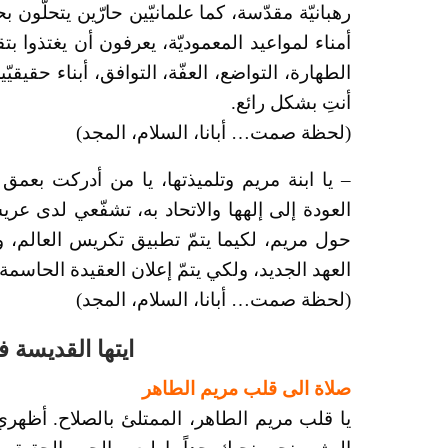
رهبانيّة مقدّسة، كما علمانيّين حارّين يتحلّون ب
أمناء لمواعيد المعموديّة، يعرفون أن يغتذوا
الطهارة، التواضع، العفّة، التوافق، أبناء حقيقيّ
أنتِ بشكل رائع.
(لحظة صمت… أبانا، السلام، المجد)
– يا ابنة مريم وتلميذتها، يا من أدركت بعمق
العودة إلى إلهها والاتحاد به، تشفّعي لدى عري
حول مريم، لكيما يتمّ تطبيق تكريس العالم، و
العهد الجديد، ولكي يتمّ إعلان العقيدة الحاسمة 
(لحظة صمت… أبانا، السلام، المجد)
ايتها القديسة ف
صلاة الى قلب مريم الطاهر
يا قلب مريم الطاهر، الممتلئ بالصلاح. أظهري