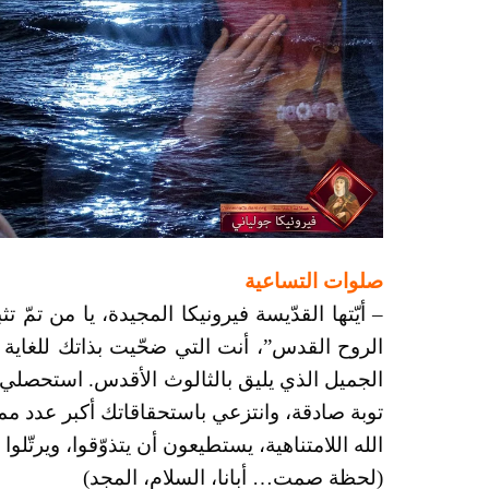
صلوات التساعية
– أيّتها القدّيسة فيرونيكا المجيدة، يا من تمّ تث
الروح القدس”، أنت التي ضحّيت بذاتك للغاية 
الجميل الذي يليق بالثالوث الأقدس. استحصلي، ن
توبة صادقة، وانتزعي باستحقاقاتك أكبر عدد م
الله اللامتناهية، يستطيعون أن يتذوّقوا، ويرتّلوا
(لحظة صمت… أبانا، السلام، المجد)