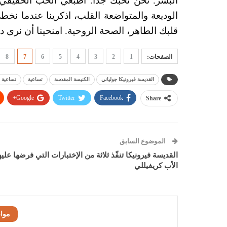
البشر. نحن نحبك جداً. اطبعي الحب الحقيقي 
الوديعة والمتواضعة القلب، اذكرينا عندما نخ
قلبك الطاهر، الصحة الروحية. امنحينا أن نرى دا
الصفحات:
1
2
3
4
5
6
7
8
القديسة فيرونيكا جولياني
الكنيسة المقدسة
تساعية
تساعية ا
Google+
Twitter
Facebook
Share
الموضوع السابق
القديسة فيرونيكا تنفّذ ثلاثة من الإختبارات التي فرضها عليه
الأب كريفيللي
موا