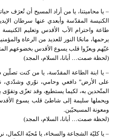
– يا محاميتنا، يا من أراد المسيح أن تُعرَف حيا
الكنيسة المقدّسة وأبعدي عنها سرطان الإيديولو
طاعة واحترام الأب الأقدس وتعليم الكنيسة ال
يرحمها، مانحًا النور للعديد من الرعاة والمؤمن
غيّهم ويعزّوا قلب يسوع الأقدس بخضوعهم المت
(لحظة صمت… أبانا، السلام، المجد)
– يا ابنة الطاعة المقدّسة، يا من كنت تصلّين
على الأرض” دافعي وحامي، نوّري وشدّدي، نرجو
المتّحدين به، لكيما يستطيع، وقد تعزّى وتقوّى
ويحملها سليمة إلى شاطئ قلب يسوع الأقدس 
ومعونة المسيحيّين.
(لحظة صمت… أبانا، السلام، المجد)
– يا كليّة الشجاعة والسخاء، يا مُحبّة الكمال