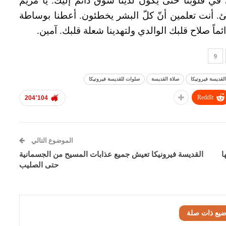
في قلوبنا حتى يكون لدينا شوق دائم إليك. يا مريم
طئ. أنت تعلمين أنّ كلّ البشر يخطئون. أعطنا بوساطة
ئماً صلاح قلبك الوالدي ولتهدينا شعلة قلبك. آمين.
9
لقديسة فيرونيكا
صلاة القديسة
صلوات للقديسة فيرونيكا
ReddIt
204٬104
الموضوع التالي
ا
القديسة فيرونيكا تعيش جميع عذابات المسيح من الجسمانية
حتى الصليب
ضيع ذات صلة