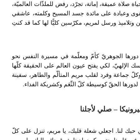
حياة صلاة عميقة، إماتة، تجرّد، رفض للملذّات العالميّة،
 بتقوى وعبادة على مائدة جسد المسيح وكلمته، عاشقي
ين وتلاميذ ورسل لمريم، مكرّسين كليًّا لها كما قد كنتِ
 دورها الجوهريّ كأمّ ومعلّمة في مسيرة النفس نحو
سك الإلهيّ، لكي يفتح عيون العالم على الحقيقة كلّها
كلّ جماعة وفرد لقلب مريم المتألّم والطاهر، سفينة
لدورها الحقّ كوسيطة كلّ النِّعَم وكشريكة الفداء.
يرونيكا – صلي لأجلنا
 حبك لنا. اجعلي شعلة قلبك، يا مريم، تنزل على كلّ