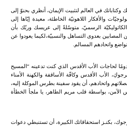
تك وكتاباتك في العالم لتثبيت الإيمان، أنظري بحنوّ إلى
جيّات والأفكار اللاهوتيّة الخاطئة، معيدة إيّاها إلى
كاثوليكيّة الرسميّ، متوسّلةً إلى عريسك وربّك بأن
ين المصابين بعدوى التساهل والنسبيّة،لكيما يعودوا عن
واضع واتحادهم المسالم.
 دومًا لحاجات الأب الأقدس الذي كنت تدعينه “المسيح
كِ، الأب الأقدس وكافّة الأساقفة والكهنة الأمناء
 بصلاتهم واتحادهم، أن يقود سفينة بطرس الموكلة إليه،
الآمن، بواسطة قلب مريم الطاهر، يا ملجأ الخطأة
، نرجوك، بكنـز استحقاقاتك الكبيرة، أن تستنبطي دعوات